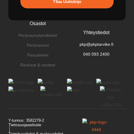
Tilaa Uutiskirje
Osastot
Yhteystiedot
Perävaunutarvikkeet
pkp@pkptarvike.fi
Perävaunut
040 093 2400
Pesuaineet
Renkaat & vanteet
Y-tunnus: 3582279-2
Tietosuojaseloste
│
Toimitusehdot & maksuehdot