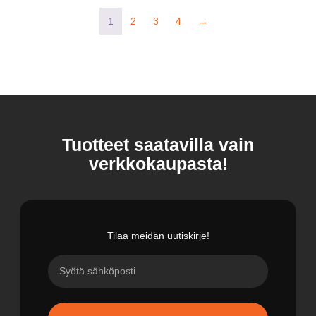
1
2
3
4
→
Tuotteet saatavilla vain
verkkokaupasta!
Tilaa meidän uutiskirje!