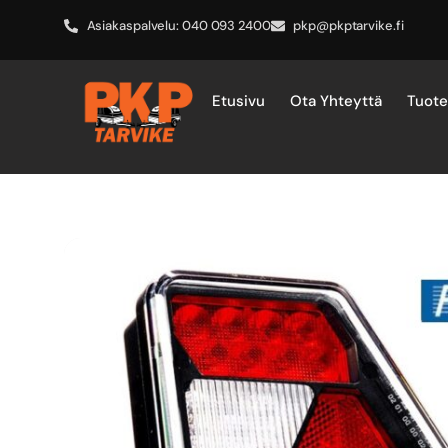
Asiakaspalvelu: 040 093 2400
pkp@pkptarvike.fi
Etusivu
Ota Yhteyttä
Tuot