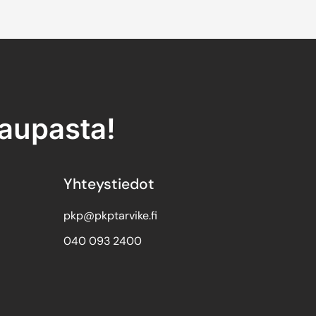
kaupasta!
Yhteystiedot
pkp@pkptarvike.fi
040 093 2400