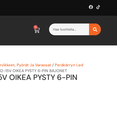
0
vikkeet, Pyörät Ja Varaosat
/
Peräkärryn Led
12-15V OIKEA PYSTY 6-PIN BAJONET
5V OIKEA PYSTY 6-PIN