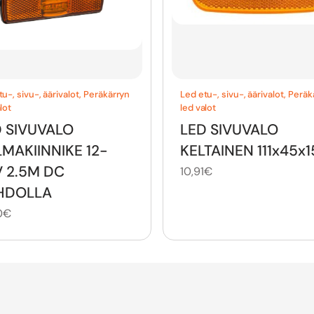
u-, sivu-, äärivalot
,
Peräkärryn
Led etu-, sivu-, äärivalot
,
Peräk
lot
led valot
 SIVUVALO
LED SIVUVALO
MAKIINNIKE 12-
KELTAINEN 111x45x1
 2.5M DC
10,91
€
HDOLLA
0
€