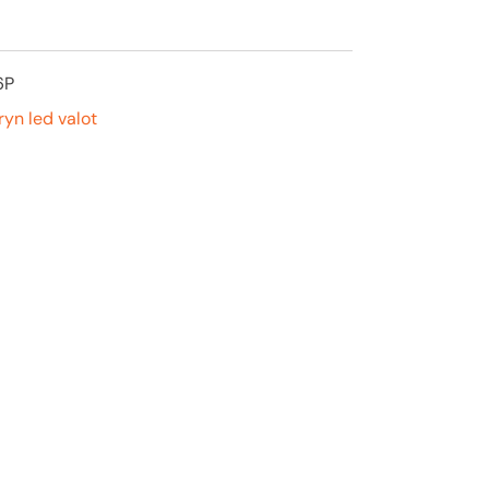
6P
ryn led valot