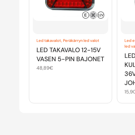
Led takavalot
,
Peräkärryn led valot
Led et
led va
LED TAKAVALO 12-15V
LED
VASEN 5-PIN BAJONET
KUL
48,89
€
36V
JO
15,9