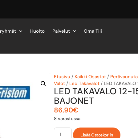
eryhmät
Huolto
Palvelut
Oma Tili
Etusivu
/
Kaikki Osastot
/
Perävaunutar
Valot
/
Led Takavalot
/ LED TAKAVALO 
LED TAKAVALO 12-1
BAJONET
86,90
€
8 varastossa
Lisää Ostoskoriin