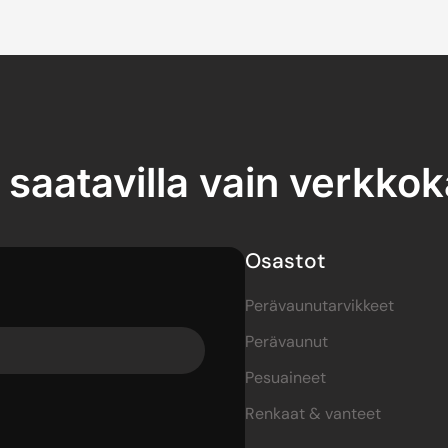
 saatavilla vain verkko
Osastot
Perävaunutarvikkeet
Perävaunut
Pesuaineet
Renkaat & vanteet