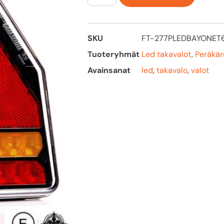
SKU
FT-277PLEDBAYONET
Tuoteryhmät
Led takavalot
,
Peräkär
Avainsanat
led
,
takavalo
,
valot