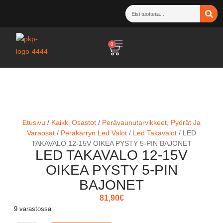
0
Etusivu
/
Kaikki Osastot
/
Perävaunutarvikkeet, Pyörät Ja
Varaosat
/
Peräkärryn Led Valot
/
Led Takavalot
/ LED
TAKAVALO 12-15V OIKEA PYSTY 5-PIN BAJONET
LED TAKAVALO 12-15V
OIKEA PYSTY 5-PIN
BAJONET
81,90
€
9 varastossa