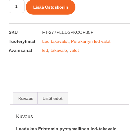
Lisää Ostoskoriin
SKU
FT-277PLEDSPKCOFB5PI
Tuoteryhmät
Led takavalot
,
Peräkärryn led valot
Avainsanat
led
,
takavalo
,
valot
Kuvaus
Lisätiedot
Kuvaus
Laadukas Fristomin pystymallinen led-takavalo.