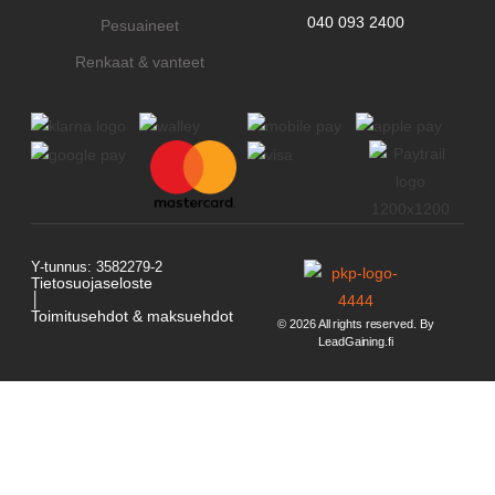
040 093 2400
Pesuaineet
Renkaat & vanteet
Y-tunnus: 3582279-2
Tietosuojaseloste
│
Toimitusehdot & maksuehdot
© 2026 All rights reserved. By
LeadGaining.fi