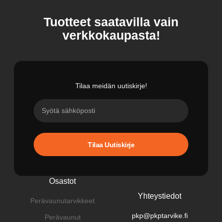
Tuotteet saatavilla vain
verkkokaupasta!
Tilaa meidän uutiskirje!
Tilaa Uutiskirje
Osastot
Yhteystiedot
Perävaunutarvikkeet
pkp@pkptarvike.fi
Perävaunut