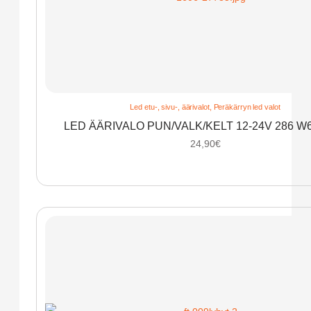
Led etu-, sivu-, äärivalot
,
Peräkärryn led valot
LED ÄÄRIVALO PUN/VALK/KELT 12-24V 286 W
24,90
€