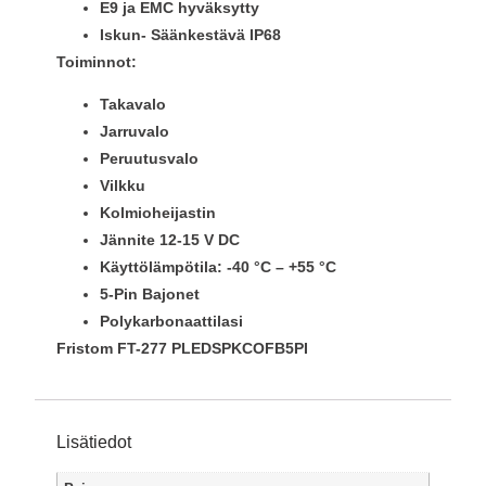
E9 ja EMC hyväksytty
Iskun- Säänkestävä IP68
Toiminnot:
Takavalo
Jarruvalo
Peruutusvalo
Vilkku
Kolmioheijastin
Jännite 12-15 V DC
Käyttölämpötila: -40 °C – +55 °C
5-Pin Bajonet
Polykarbonaattilasi
Fristom FT-277 PLEDSPKCOFB5PI
Lisätiedot