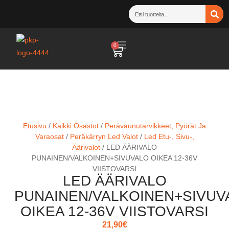
0
Etusivu
/
Kaikki Osastot
/
Perävaunutarvikkeet, Pyörät Ja
Varaosat
/
Peräkärryn Led Valot
/
Led Etu-, Sivu-,
Äärivalot
/ LED ÄÄRIVALO
PUNAINEN/VALKOINEN+SIVUVALO OIKEA 12-36V
VIISTOVARSI
LED ÄÄRIVALO
PUNAINEN/VALKOINEN+SIVUV
OIKEA 12-36V VIISTOVARSI
21,90
€