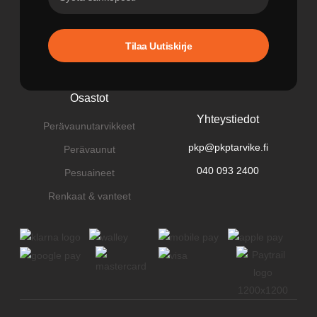
Tilaa Uutiskirje
Osastot
Yhteystiedot
Perävaunutarvikkeet
pkp@pkptarvike.fi
Perävaunut
040 093 2400
Pesuaineet
Renkaat & vanteet