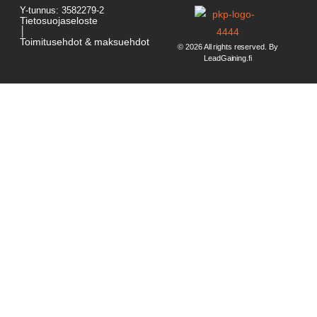
Y-tunnus: 3582279-2
Tietosuojaseloste
│
Toimitusehdot & maksuehdot
© 2026 All rights reserved. By
LeadGaining.fi