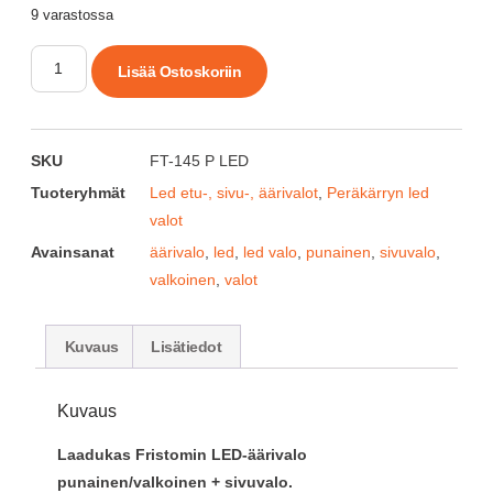
9 varastossa
Lisää Ostoskoriin
SKU
FT-145 P LED
Tuoteryhmät
Led etu-, sivu-, äärivalot
,
Peräkärryn led
valot
Avainsanat
äärivalo
,
led
,
led valo
,
punainen
,
sivuvalo
,
valkoinen
,
valot
Kuvaus
Lisätiedot
Kuvaus
Laadukas Fristomin LED-äärivalo
punainen/valkoinen + sivuvalo.