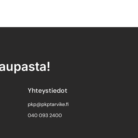
kaupasta!
Yhteystiedot
pkp@pkptarvike.fi
040 093 2400