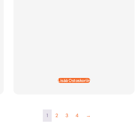
Lisää Ostoskoriin
1
2
3
4
→