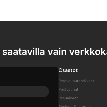
 saatavilla vain verkko
Osastot
Perävaunutarvikkeet
Perävaunut
Pesuaineet
Renkaat & vanteet