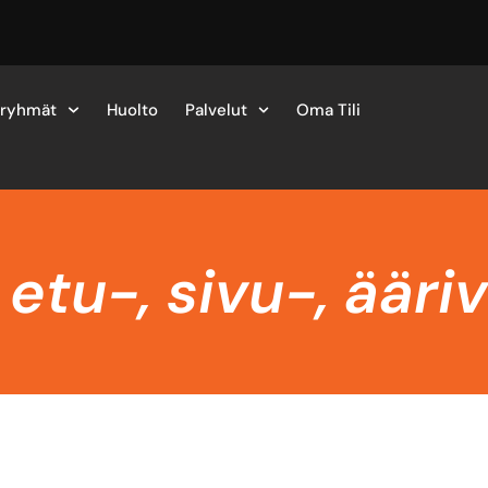
eryhmät
Huolto
Palvelut
Oma Tili
etu-, sivu-, ääri