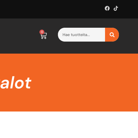
0
valot