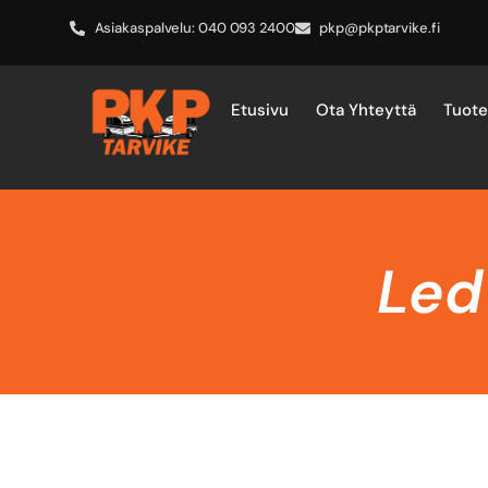
Asiakaspalvelu: 040 093 2400
pkp@pkptarvike.fi
Etusivu
Ota Yhteyttä
Tuot
Led 