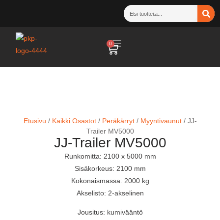
0
Etusivu
/
Kaikki Osastot
/
Peräkärryt
/
Myyntivaunut
/ JJ-
Trailer MV5000
JJ-Trailer MV5000
Runkomitta: 2100 x 5000 mm
Sisäkorkeus: 2100 mm
Kokonaismassa: 2000 kg
Akselisto: 2-akselinen
Jousitus: kumivääntö