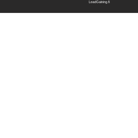
LeadGaining.fi