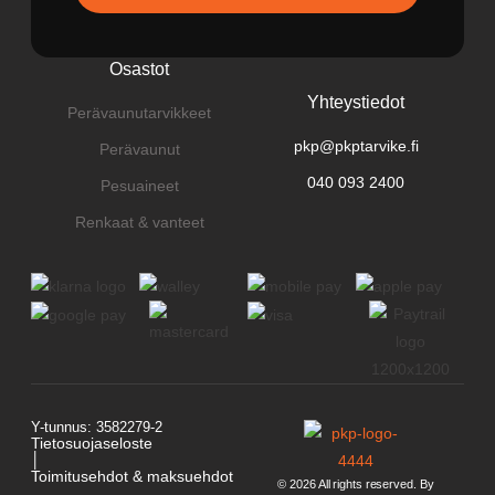
Osastot
Yhteystiedot
Perävaunutarvikkeet
pkp@pkptarvike.fi
Perävaunut
040 093 2400
Pesuaineet
Renkaat & vanteet
Y-tunnus: 3582279-2
Tietosuojaseloste
│
Toimitusehdot & maksuehdot
© 2026 All rights reserved. By