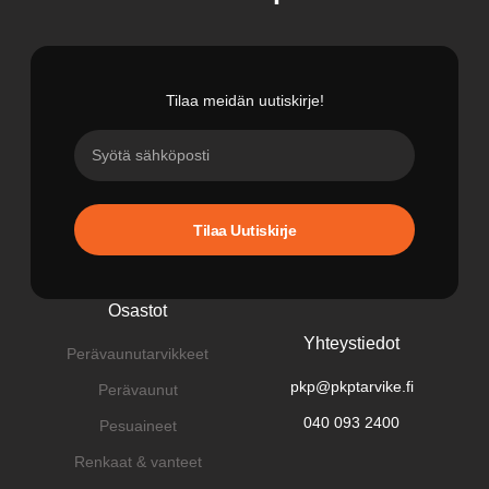
Tilaa meidän uutiskirje!
Tilaa Uutiskirje
Osastot
Yhteystiedot
Perävaunutarvikkeet
pkp@pkptarvike.fi
Perävaunut
040 093 2400
Pesuaineet
Renkaat & vanteet