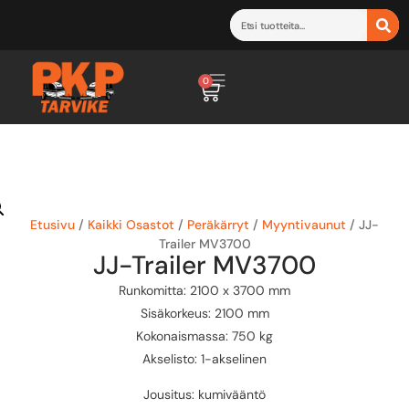
0
Etusivu
/
Kaikki Osastot
/
Peräkärryt
/
Myyntivaunut
/ JJ-
Trailer MV3700
JJ-Trailer MV3700
Runkomitta: 2100 x 3700 mm
Sisäkorkeus: 2100 mm
Kokonaismassa: 750 kg
Akselisto: 1-akselinen
Jousitus: kumivääntö