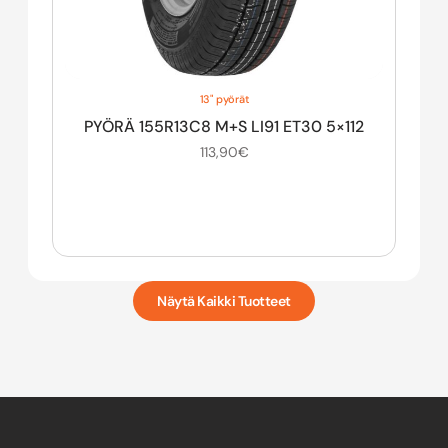
13" pyörät
PYÖRÄ 155R13C8 M+S LI91 ET30 5×112
113,90
€
Näytä Kaikki Tuotteet