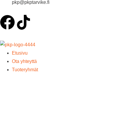
pkp@pkptarvike.fi
Etusivu
Ota yhteyttä
Tuoteryhmät