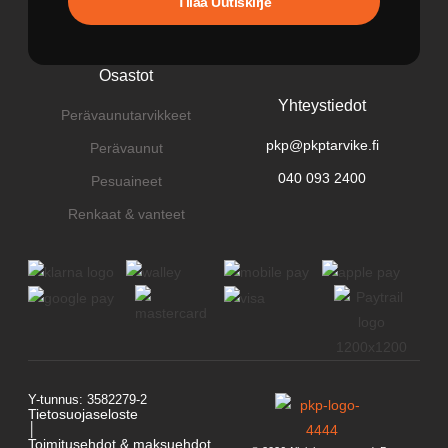
Tilaa Uutiskirje
Osastot
Yhteystiedot
Perävaunutarvikkeet
pkp@pkptarvike.fi
Perävaunut
040 093 2400
Pesuaineet
Renkaat & vanteet
Y-tunnus: 3582279-2
Tietosuojaseloste
│
Toimitusehdot & maksuehdot