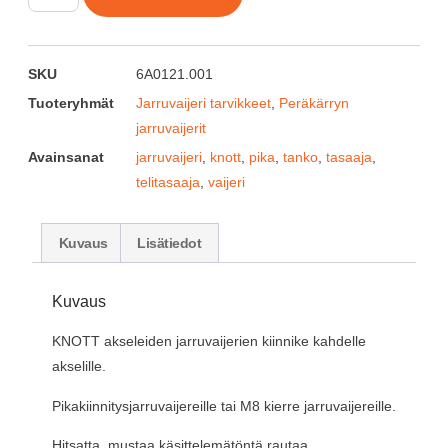
SKU
6A0121.001
Tuoteryhmät
Jarruvaijeri tarvikkeet
,
Peräkärryn
jarruvaijerit
Avainsanat
jarruvaijeri
,
knott
,
pika
,
tanko
,
tasaaja
,
telitasaaja
,
vaijeri
Kuvaus
Lisätiedot
Kuvaus
KNOTT akseleiden jarruvaijerien kiinnike kahdelle
akselille.
Pikakiinnitysjarruvaijereille tai M8 kierre jarruvaijereille.
Hitsatta, mustaa käsittelemätöntä rautaa.