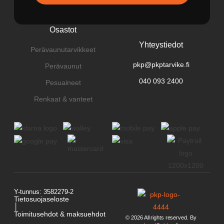
Osastot
Yhteystiedot
Perävaunutarvikkeet
pkp@pkptarvike.fi
Perävaunut
040 093 2400
Pesuaineet
Renkaat & vanteet
Y-tunnus: 3582279-2
Tietosuojaseloste
│
Toimitusehdot & maksuehdot
© 2026 All rights reserved. By