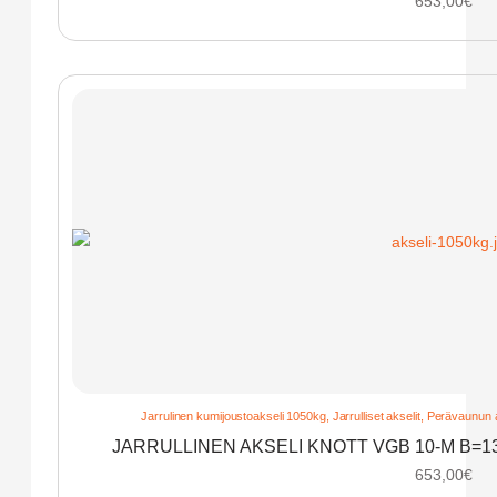
653,00
€
Jarrulinen kumijoustoakseli 1050kg
,
Jarrulliset akselit
,
Perävaunun a
JARRULLINEN AKSELI KNOTT VGB 10-M B=1
653,00
€