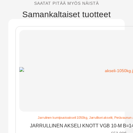
SAATAT PITÄÄ MYÖS NÄISTÄ
Samankaltaiset tuotteet
Jarrulinen kumijoustoakseli 1050kg
,
Jarrulliset akselit
,
Perävaunun a
JARRULLINEN AKSELI KNOTT VGB 10-M B=1