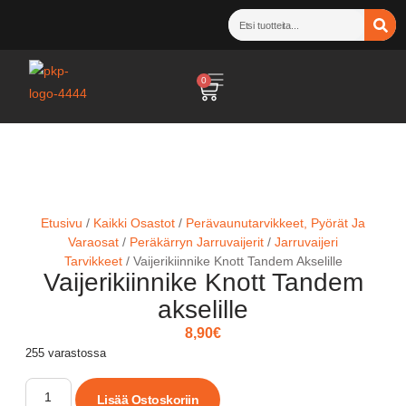
0
Etusivu
/
Kaikki Osastot
/
Perävaunutarvikkeet, Pyörät Ja
Varaosat
/
Peräkärryn Jarruvaijerit
/
Jarruvaijeri
Tarvikkeet
/ Vaijerikiinnike Knott Tandem Akselille
Vaijerikiinnike Knott Tandem
akselille
8,90
€
255 varastossa
Lisää Ostoskoriin