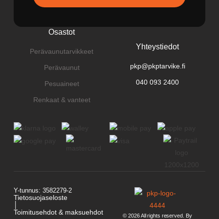
Osastot
Yhteystiedot
Perävaunutarvikkeet
pkp@pkptarvike.fi
Perävaunut
040 093 2400
Pesuaineet
Renkaat & vanteet
Y-tunnus: 3582279-2
Tietosuojaseloste
│
Toimitusehdot & maksuehdot
© 2026 All rights reserved. By