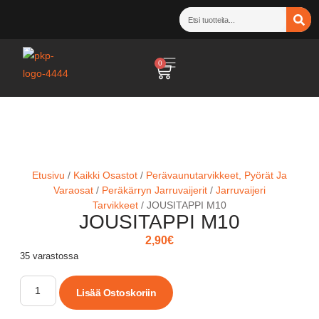
0
Etusivu
/
Kaikki Osastot
/
Perävaunutarvikkeet, Pyörät Ja
Varaosat
/
Peräkärryn Jarruvaijerit
/
Jarruvaijeri
Tarvikkeet
/ JOUSITAPPI M10
JOUSITAPPI M10
2,90
€
35 varastossa
Lisää Ostoskoriin