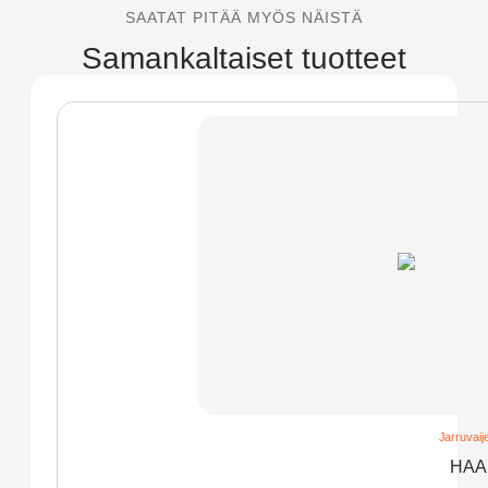
SAATAT PITÄÄ MYÖS NÄISTÄ
Samankaltaiset tuotteet
Jarruvaije
HAA