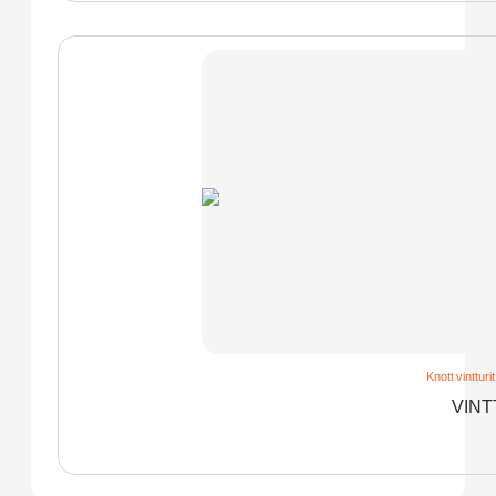
Knott vintturit
VINT