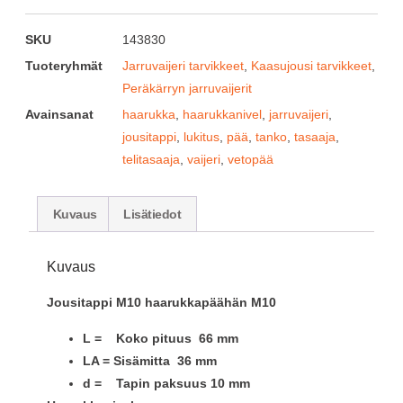
SKU
143830
Tuoteryhmät
Jarruvaijeri tarvikkeet
,
Kaasujousi tarvikkeet
,
Peräkärryn jarruvaijerit
Avainsanat
haarukka
,
haarukkanivel
,
jarruvaijeri
,
jousitappi
,
lukitus
,
pää
,
tanko
,
tasaaja
,
telitasaaja
,
vaijeri
,
vetopää
Kuvaus
Lisätiedot
Kuvaus
Jousitappi M10 haarukkapäähän M10
L = Koko pituus 66 mm
LA = Sisämitta 36 mm
d = Tapin paksuus 10 mm