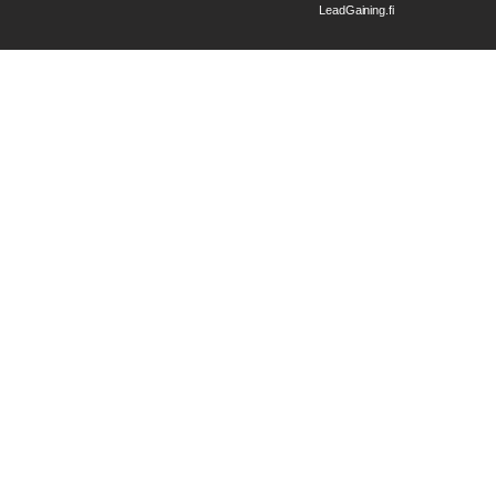
LeadGaining.fi