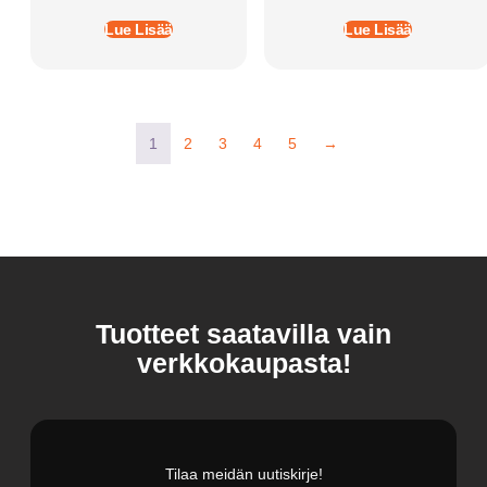
Lue Lisää
Lue Lisää
1
2
3
4
5
→
Tuotteet saatavilla vain
verkkokaupasta!
Tilaa meidän uutiskirje!