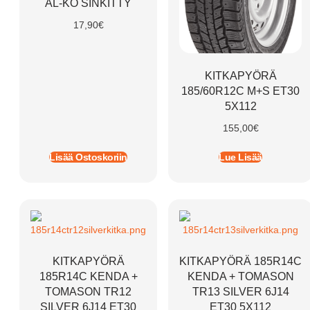
AL-KO SINKITTY
17,90
€
KITKAPYÖRÄ
185/60R12C M+S ET30
5X112
155,00
€
Lisää Ostoskoriin
Lue Lisää
KITKAPYÖRÄ
KITKAPYÖRÄ 185R14C
185R14C KENDA +
KENDA + TOMASON
TOMASON TR12
TR13 SILVER 6J14
SILVER 6J14 ET30
ET30 5X112