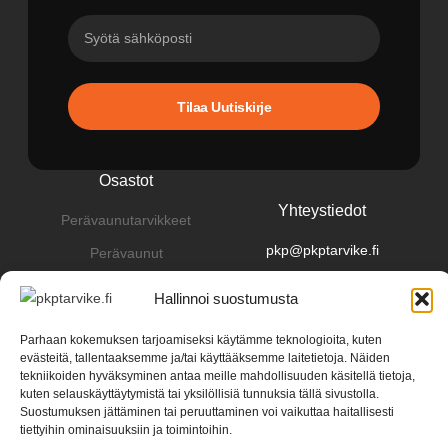
Tilaa Uutiskirje
Osastot
Yhteystiedot
Perävaunutarvikkeet
pkp@pkptarvike.fi
Perävaunut
040 093 2400
Pesuaineet
Hallinnoi suostumusta
Renkaat & vanteet
Parhaan kokemuksen tarjoamiseksi käytämme teknologioita, kuten
evästeitä, tallentaaksemme ja/tai käyttääksemme laitetietoja. Näiden
tekniikoiden hyväksyminen antaa meille mahdollisuuden käsitellä tietoja,
kuten selauskäyttäytymistä tai yksilöllisiä tunnuksia tällä sivustolla.
Suostumuksen jättäminen tai peruuttaminen voi vaikuttaa haitallisesti
tiettyihin ominaisuuksiin ja toimintoihin.