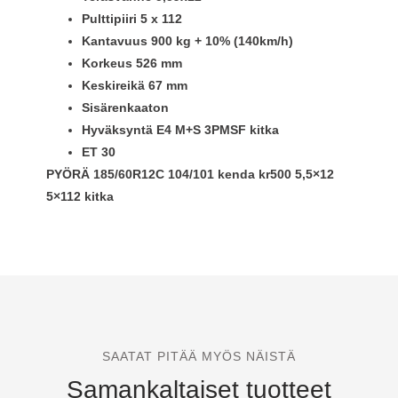
Pulttipiiri 5 x 112
Kantavuus 900 kg + 10% (140km/h)
Korkeus 526 mm
Keskireikä 67 mm
Sisärenkaaton
Hyväksyntä E4 M+S 3PMSF kitka
ET 30
PYÖRÄ 185/60R12C 104/101 kenda kr500 5,5×12
5×112 kitka
SAATAT PITÄÄ MYÖS NÄISTÄ
Samankaltaiset tuotteet