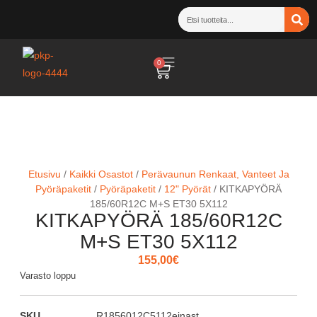
0
Etusivu
/
Kaikki Osastot
/
Perävaunun Renkaat, Vanteet Ja
Pyöräpaketit
/
Pyöräpaketit
/
12" Pyörät
/ KITKAPYÖRÄ
185/60R12C M+S ET30 5X112
KITKAPYÖRÄ 185/60R12C
M+S ET30 5X112
155,00
€
Varasto loppu
SKU
R1856012C5112einast