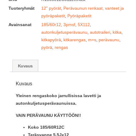
Tuoteryhmät
12" pyörät
,
Perävaunun renkaat, vanteet ja
pyöräpaketit
,
Pyöräpaketit
Avainsanat
185/60r12
,
3pmsf
,
5X112
,
autonkuljetusperävaunu
,
autotraileri
,
kitka
,
kitkapyörä
,
kitkarengas
,
m+s
,
perävaunu
,
pyörä
,
rengas
Kuvaus
Kuvaus
Yleinen rengaskoko jarrullisissa lavetti ja
autonkuljetusperävaunuissa.
VAIN PERÄVAUNU KÄYTTÖÖN!!
Koko 185/60R12C
Teräsvanne 5,5Jx12