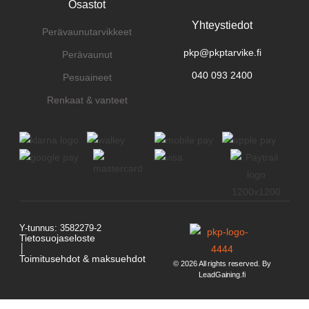
Osastot
Yhteystiedot
Perävaunutarvikkeet
pkp@pkptarvike.fi
Perävaunut
040 093 2400
Pesuaineet
Renkaat & vanteet
Y-tunnus: 3582279-2
Tietosuojaseloste
│
Toimitusehdot & maksuehdot
© 2026 All rights reserved. By
LeadGaining.fi