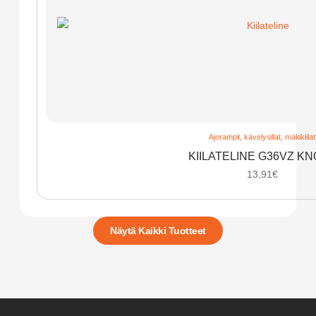
Ajorampit, kävelysillat, mäkikiilat
KIILATELINE G36VZ K
13,91
€
Näytä Kaikki Tuotteet