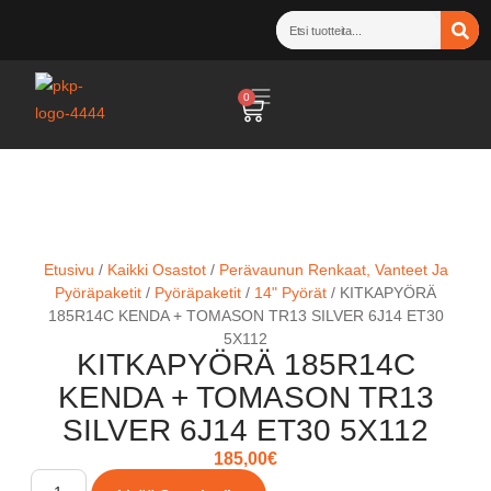
0
Etusivu
/
Kaikki Osastot
/
Perävaunun Renkaat, Vanteet Ja
Pyöräpaketit
/
Pyöräpaketit
/
14" Pyörät
/ KITKAPYÖRÄ
185R14C KENDA + TOMASON TR13 SILVER 6J14 ET30
5X112
KITKAPYÖRÄ 185R14C
KENDA + TOMASON TR13
SILVER 6J14 ET30 5X112
185,00
€