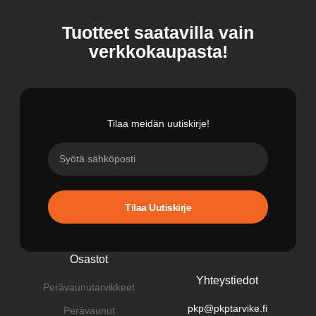
Tuotteet saatavilla vain
verkkokaupasta!
Tilaa meidän uutiskirje!
Tilaa Uutiskirje
Osastot
Yhteystiedot
Perävaunutarvikkeet
pkp@pkptarvike.fi
Perävaunut