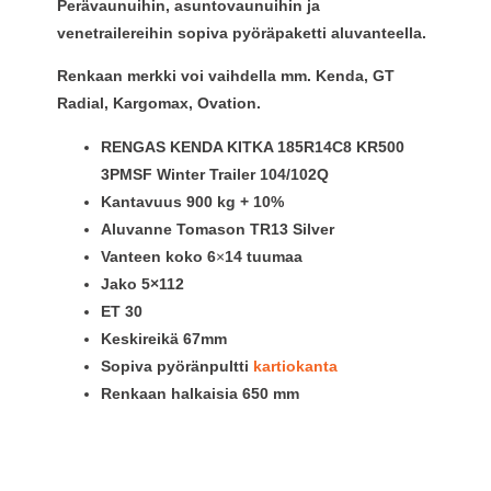
Perävaunuihin, asuntovaunuihin ja
venetrailereihin sopiva pyöräpaketti aluvanteella.
Renkaan merkki voi vaihdella mm. Kenda, GT
Radial, Kargomax, Ovation.
RENGAS KENDA KITKA 185R14C8 KR500
3PMSF Winter Trailer 104/102Q
Kantavuus 900 kg + 10%
Aluvanne Tomason TR13 Silver
Vanteen koko 6
×
14 tuumaa
Jako 5×112
ET
30
Keskireikä
67mm
Sopiva pyöränpultti
kartiokanta
Renkaan halkaisia 650 mm