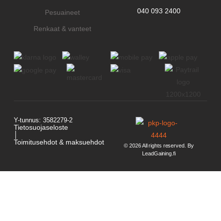
040 093 2400
Pesuaineet
Renkaat & vanteet
Y-tunnus: 3582279-2
Tietosuojaseloste
│
Toimitusehdot & maksuehdot
© 2026 All rights reserved. By
LeadGaining.fi