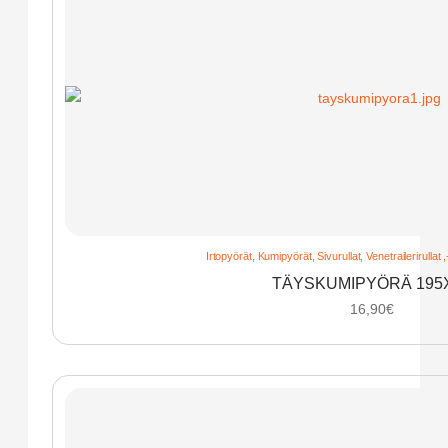
Irtopyörät
,
Kumipyörät
,
Sivurullat
,
Venetrailerirullat 
TÄYSKUMIPYÖRÄ 195
16,90
€