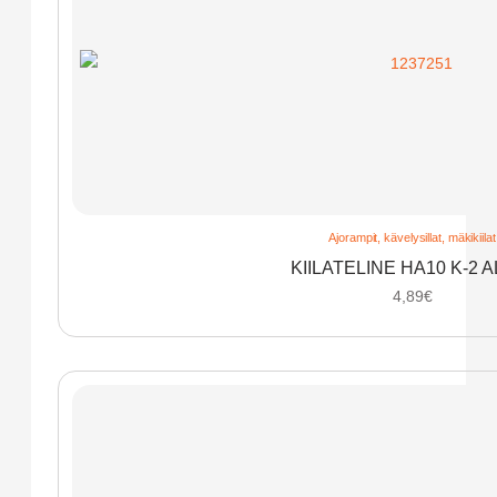
Ajorampit, kävelysillat, mäkikiilat
KIILATELINE HA10 K-2 A
4,89
€