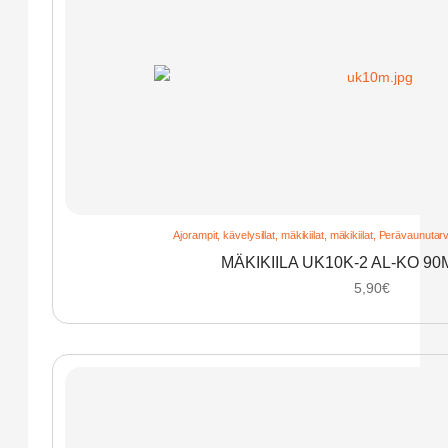
Ajorampit, kävelysillat, mäkikiilat
,
mäkikiilat
,
Perävaunutarvi
MÄKIKIILA UK10K-2 AL-KO 9
5,90
€