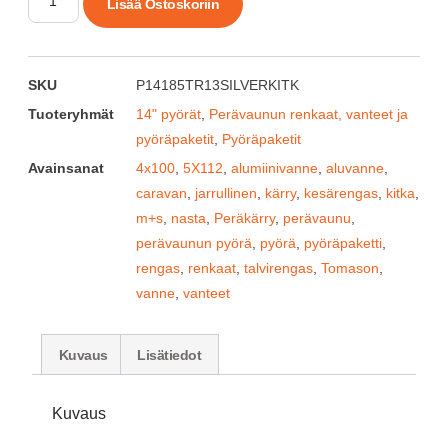
Lisää Ostoskoriin
SKU
P14185TR13SILVERKITK
Tuoteryhmät
14" pyörät
,
Perävaunun renkaat, vanteet ja
pyöräpaketit
,
Pyöräpaketit
Avainsanat
4x100
,
5X112
,
alumiinivanne
,
aluvanne
,
caravan
,
jarrullinen
,
kärry
,
kesärengas
,
kitka
,
m+s
,
nasta
,
Peräkärry
,
perävaunu
,
perävaunun pyörä
,
pyörä
,
pyöräpaketti
,
rengas
,
renkaat
,
talvirengas
,
Tomason
,
vanne
,
vanteet
Kuvaus
Lisätiedot
Kuvaus