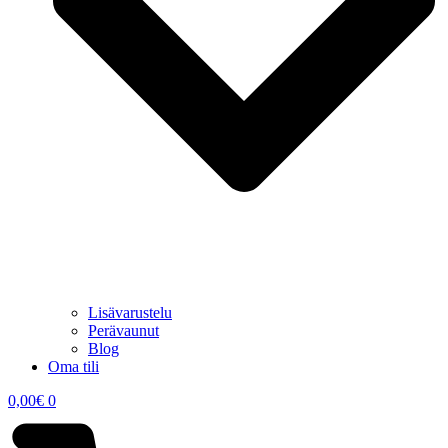
Lisävarustelu
Perävaunut
Blog
Oma tili
0,00
€
0