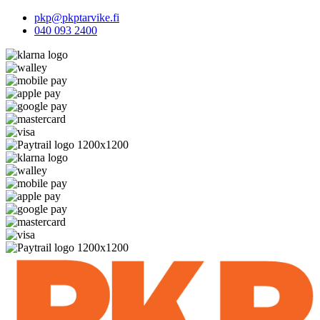
pkp@pkptarvike.fi
040 093 2400