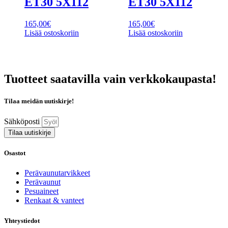
ET30 5X112
ET30 5X112
165,00
€
165,00
€
Lisää ostoskoriin
Lisää ostoskoriin
Tuotteet saatavilla vain verkkokaupasta!
Tilaa meidän uutiskirje!
Sähköposti
Tilaa uutiskirje
Osastot
Perävaunutarvikkeet
Perävaunut
Pesuaineet
Renkaat & vanteet
Yhteystiedot