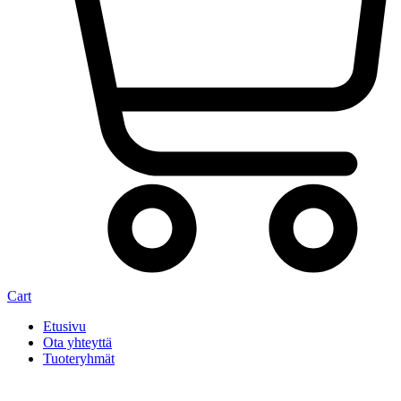
Cart
Etusivu
Ota yhteyttä
Tuoteryhmät