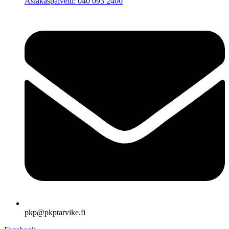
Asiakaspalvelu: 040 093 2400
pkp@pkptarvike.fi