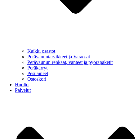
Kaikki osastot
Perävaunutarvikkeet ja Varaosat
Perävaunun renkaat, vanteet ja pyöräpaketit
Peräkärryt
Pesuaineet
Ostoskori
Huolto
Palvelut