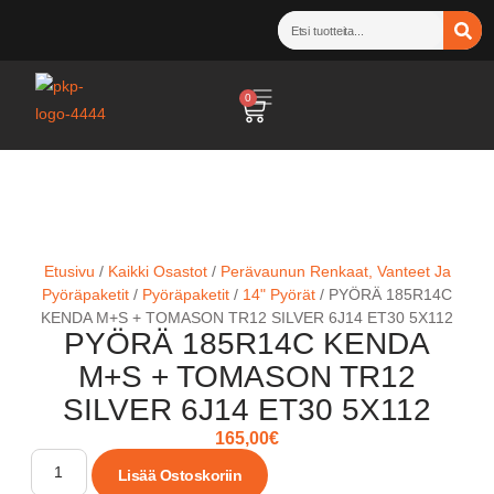
0
Etusivu
/
Kaikki Osastot
/
Perävaunun Renkaat, Vanteet Ja
Pyöräpaketit
/
Pyöräpaketit
/
14" Pyörät
/ PYÖRÄ 185R14C
KENDA M+S + TOMASON TR12 SILVER 6J14 ET30 5X112
PYÖRÄ 185R14C KENDA
M+S + TOMASON TR12
SILVER 6J14 ET30 5X112
165,00
€
Lisää Ostoskoriin