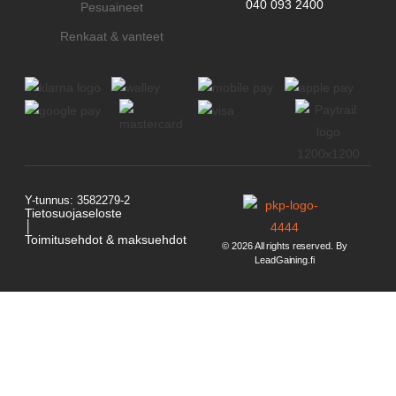
040 093 2400
Pesuaineet
Renkaat & vanteet
Y-tunnus: 3582279-2
Tietosuojaseloste
│
Toimitusehdot & maksuehdot
© 2026 All rights reserved. By
LeadGaining.fi