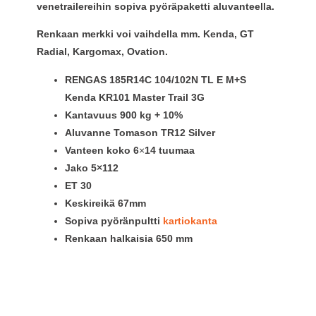
venetrailereihin sopiva pyöräpaketti aluvanteella.
Renkaan merkki voi vaihdella mm. Kenda, GT
Radial, Kargomax, Ovation.
RENGAS 185R14C 104/102N TL E M+S
Kenda KR101 Master Trail 3G
Kantavuus 900 kg + 10%
Aluvanne Tomason TR12 Silver
Vanteen koko 6
×
14 tuumaa
Jako 5×112
ET
30
Keskireikä
67mm
Sopiva pyöränpultti
kartiokanta
Renkaan halkaisia 650 mm