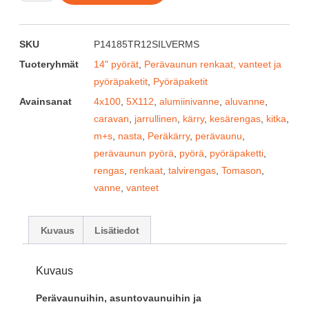
SKU
P14185TR12SILVERMS
Tuoteryhmät
14" pyörät
,
Perävaunun renkaat, vanteet ja
pyöräpaketit
,
Pyöräpaketit
Avainsanat
4x100
,
5X112
,
alumiinivanne
,
aluvanne
,
caravan
,
jarrullinen
,
kärry
,
kesärengas
,
kitka
,
m+s
,
nasta
,
Peräkärry
,
perävaunu
,
perävaunun pyörä
,
pyörä
,
pyöräpaketti
,
rengas
,
renkaat
,
talvirengas
,
Tomason
,
vanne
,
vanteet
Kuvaus
Lisätiedot
Kuvaus
Perävaunuihin, asuntovaunuihin ja