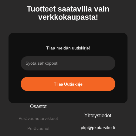
Tuotteet saatavilla vain
verkkokaupasta!
Tilaa meidän uutiskirje!
Tilaa Uutiskirje
Osastot
Yhteystiedot
Perävaunutarvikkeet
pkp@pkptarvike.fi
Perävaunut