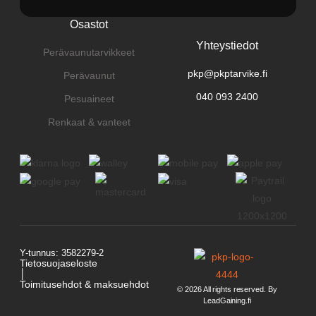
Osastot
Yhteystiedot
Perävaunutarvikkeet
pkp@pkptarvike.fi
Perävaunut
040 093 2400
Pesuaineet
Renkaat & vanteet
Y-tunnus: 3582279-2
Tietosuojaseloste
│
Toimitusehdot & maksuehdot
© 2026 All rights reserved. By
LeadGaining.fi