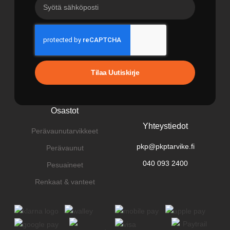
Tilaa Uutiskirje
Osastot
Yhteystiedot
Perävaunutarvikkeet
pkp@pkptarvike.fi
Perävaunut
040 093 2400
Pesuaineet
Renkaat & vanteet