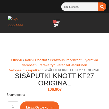
0
Etusivu
/
Kaikki Osastot
/
Perävaunutarvikkeet, Pyörät Ja
Varaosat
/
Peräkärryn Varaosat Jarrullinen
Vetopää
/
Sisäputket
/ SISÄPUTKI KNOTT KF27 ORIGINAL
SISÄPUTKI KNOTT KF27
ORIGINAL
106,90
€
3 varastossa
Lisää Ostoskoriin