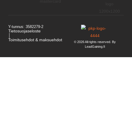
Y-tunnus: 3582279-2
Tietosuojaseloste
│
Toimitusehdot & maksuehdot
© 2026 All rights reserved. By
LeadGaining.fi