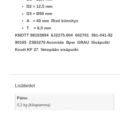
D2 = 12,5 mm
D3 = Ø50 mm
A = 40 mm Risti kiinnitys
T = 6,5 mm
KNOTT 98103894 6J2275.004 602701 361-041-92
90165 ZS83270
Avonride Bpw GRAU Sisäputki
Knott KF 27 Vetopään sisäputki
Lisätiedot
Paino
0,2 kg (kilogramma)