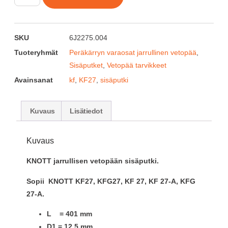
SKU
6J2275.004
Tuoteryhmät
Peräkärryn varaosat jarrullinen vetopää
,
Sisäputket
,
Vetopää tarvikkeet
Avainsanat
kf
,
KF27
,
sisäputki
Kuvaus
Lisätiedot
Kuvaus
KNOTT jarrullisen vetopään sisäputki.
Sopii KNOTT KF27, KFG27, KF 27, KF 27-A, KFG
27-A.
L = 401 mm
D1 = 12,5 mm