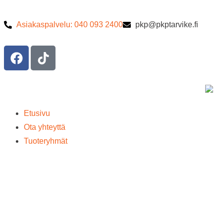
Asiakaspalvelu: 040 093 2400
pkp@pkptarvike.fi
Etusivu
Ota yhteyttä
Tuoteryhmät