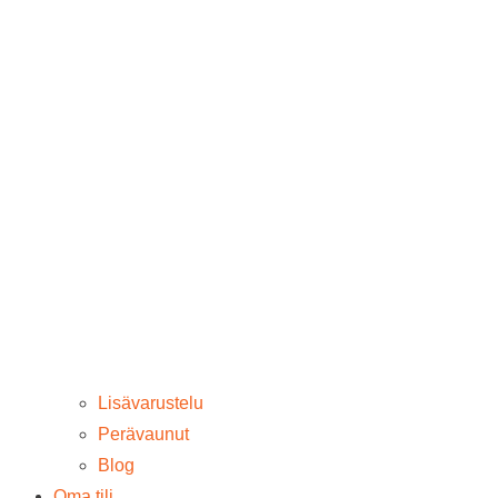
Lisävarustelu
Perävaunut
Blog
Oma tili