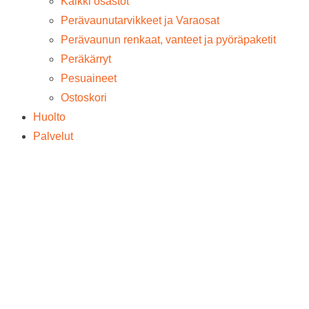
Kaikki osastot
Perävaunutarvikkeet ja Varaosat
Perävaunun renkaat, vanteet ja pyöräpaketit
Peräkärryt
Pesuaineet
Ostoskori
Huolto
Palvelut