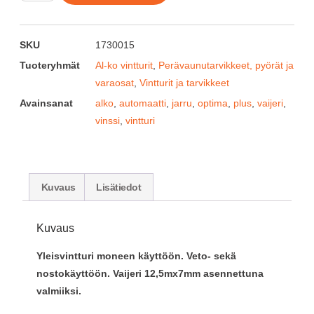
SKU
1730015
Tuoteryhmät
Al-ko vintturit
,
Perävaunutarvikkeet, pyörät ja
varaosat
,
Vintturit ja tarvikkeet
Avainsanat
alko
,
automaatti
,
jarru
,
optima
,
plus
,
vaijeri
,
vinssi
,
vintturi
Kuvaus
Lisätiedot
Kuvaus
Yleisvintturi moneen käyttöön. Veto- sekä
nostokäyttöön. Vaijeri 12,5mx7mm asennettuna
valmiiksi.