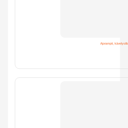
Ajorampit, kävelysilla