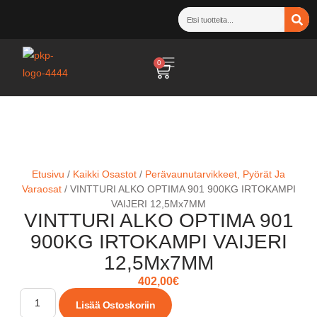
0
Etusivu
/
Kaikki Osastot
/
Perävaunutarvikkeet, Pyörät Ja
Varaosat
/ VINTTURI ALKO OPTIMA 901 900KG IRTOKAMPI
VAIJERI 12,5Mx7MM
VINTTURI ALKO OPTIMA 901
900KG IRTOKAMPI VAIJERI
12,5Mx7MM
402,00
€
Lisää Ostoskoriin