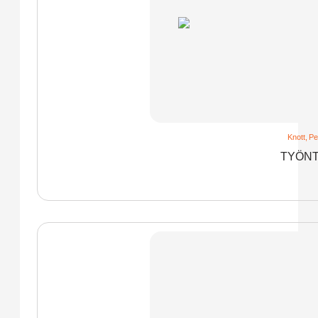
Knott
,
Pe
TYÖNT