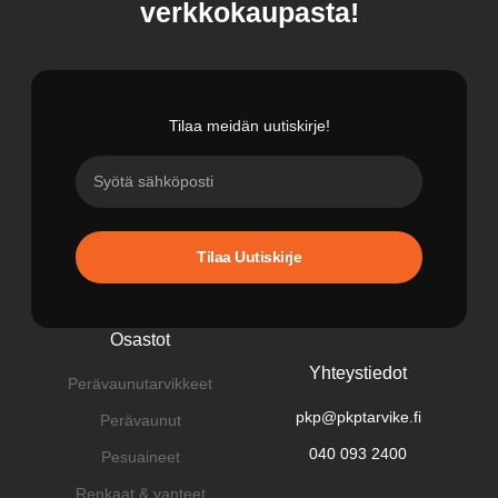
verkkokaupasta!
Tilaa meidän uutiskirje!
Tilaa Uutiskirje
Osastot
Yhteystiedot
Perävaunutarvikkeet
pkp@pkptarvike.fi
Perävaunut
040 093 2400
Pesuaineet
Renkaat & vanteet