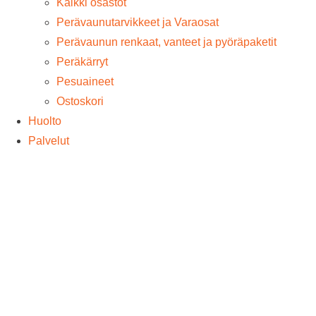
Kaikki osastot
Perävaunutarvikkeet ja Varaosat
Perävaunun renkaat, vanteet ja pyöräpaketit
Peräkärryt
Pesuaineet
Ostoskori
Huolto
Palvelut