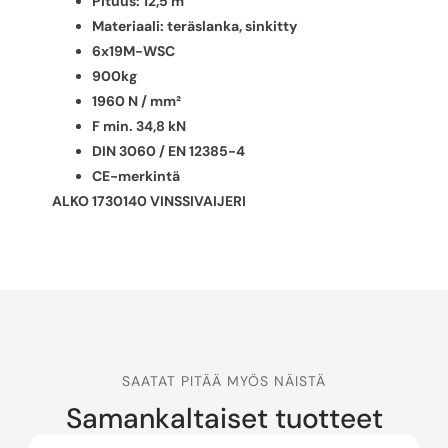
Pituus: 12,5 m
Materiaali: teräslanka, sinkitty
6x19M-WSC
900kg
1960 N / mm²
F min. 34,8 kN
DIN 3060 / EN 12385-4
CE-merkintä
ALKO 1730140 VINSSIVAIJERI
SAATAT PITÄÄ MYÖS NÄISTÄ
Samankaltaiset tuotteet