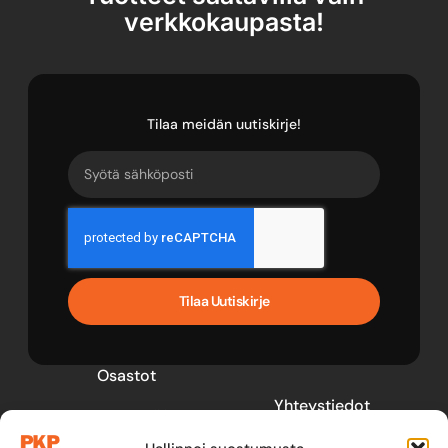
verkkokaupasta!
Tilaa meidän uutiskirje!
Tilaa Uutiskirje
Osastot
Yhteystiedot
Perävaunutarvikkeet
pkp@pkptarvike.fi
Perävaunut