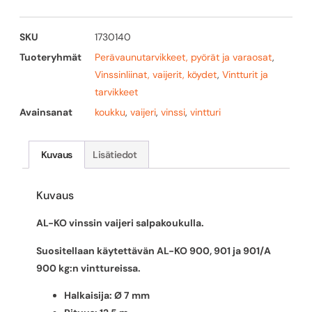
SKU
1730140
Tuoteryhmät
Perävaunutarvikkeet, pyörät ja varaosat
,
Vinssinliinat, vaijerit, köydet
,
Vintturit ja
tarvikkeet
Avainsanat
koukku
,
vaijeri
,
vinssi
,
vintturi
Kuvaus
Lisätiedot
Kuvaus
AL-KO vinssin vaijeri salpakoukulla.
Suositellaan käytettävän AL-KO 900, 901 ja 901/A
900 kg:n vinttureissa.
Halkaisija: Ø 7 mm