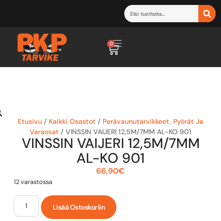
0
Etusivu
/
Kaikki Osastot
/
Perävaunutarvikkeet, Pyörät Ja
Varaosat
/ VINSSIN VAIJERI 12,5M/7MM AL-KO 901
VINSSIN VAIJERI 12,5M/7MM
AL-KO 901
66,90
€
12 varastossa
Lisää Ostoskoriin