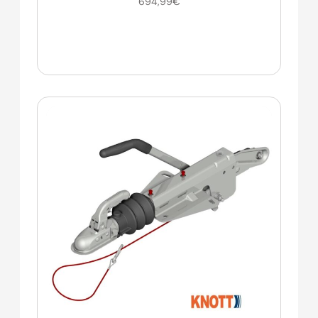
694,99
€