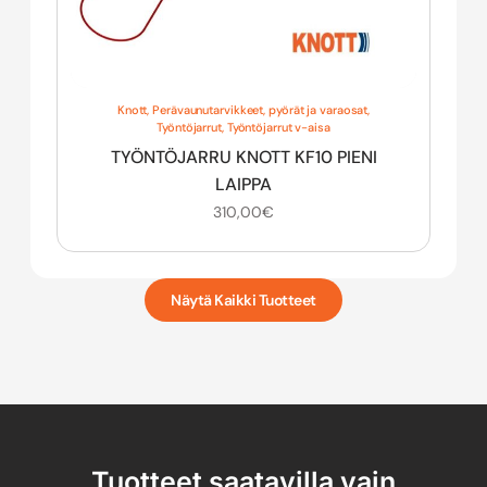
Knott
,
Perävaunutarvikkeet, pyörät ja varaosat
,
Työntöjarrut
,
Työntöjarrut v-aisa
TYÖNTÖJARRU KNOTT KF10 PIENI
LAIPPA
310,00
€
Näytä Kaikki Tuotteet
Tuotteet saatavilla vain