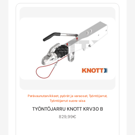
Perävaunutarvikkeet, pyörät ja varaosat
,
Työntöjarrut
,
Työntöjarrut suora-aisa
TYÖNTÖJARRU KNOTT KRV30 B
829,99
€