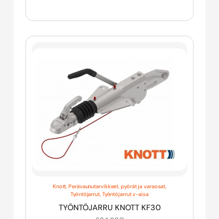
Knott
,
Perävaunutarvikkeet, pyörät ja varaosat
,
Työntöjarrut
,
Työntöjarrut v-aisa
TYÖNTÖJARRU KNOTT KF30