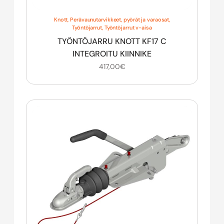
Knott
,
Perävaunutarvikkeet, pyörät ja varaosat
,
Työntöjarrut
,
Työntöjarrut v-aisa
TYÖNTÖJARRU KNOTT KF17 C
INTEGROITU KIINNIKE
417,00
€