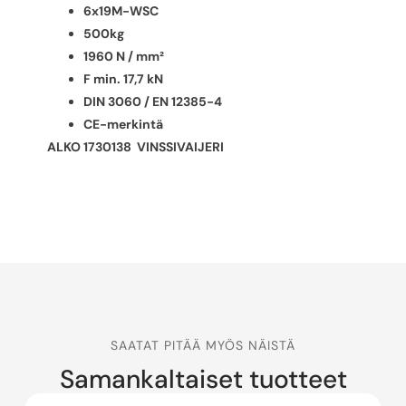
6x19M-WSC
500kg
1960 N / mm²
F min. 17,7 kN
DIN 3060 / EN 12385-4
CE-merkintä
ALKO 1730138 VINSSIVAIJERI
SAATAT PITÄÄ MYÖS NÄISTÄ
Samankaltaiset tuotteet