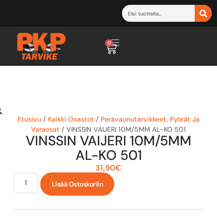
0
Etusivu
/
Kaikki Osastot
/
Perävaunutarvikkeet, Pyörät Ja
Varaosat
/ VINSSIN VAIJERI 10M/5MM AL-KO 501
VINSSIN VAIJERI 10M/5MM
AL-KO 501
31,90
€
Lisää Ostoskoriin