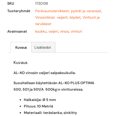
SKU
1730138
Tuoteryhmät
Perävaunutarvikkeet, pyörät ja varaosat
,
Vinssinliinat, vaijerit, köydet
,
Vintturit ja
tarvikkeet
Avainsanat
koukku
,
vaijeri
,
vinssi
,
vintturi
Kuvaus
Lisätiedot
Kuvaus
AL-KO vinssin vaijeri salpakoukulla.
Suositellaan käytettävän AL-KO PLUS OPTIMA
500, 501 ja 501/A 500kg:n vinttureissa.
Halkaisija: Ø 5 mm
Pituus: 10 Metriä
Materiaali: teräslanka, sinkitty