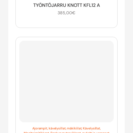
TYÖNTÖJARRU KNOTT KFL12 A
385,00
€
Ajorampit, kävelysillat, mäkikiilat
,
Kävelysillat
,
Monitoimitikkaat
,
Perävaunutarvikkeet, pyörät ja varaosat