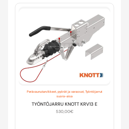
Perävaunutarvikkeet, pyörät ja varaosat
,
Työntöjarrut
suora-aisa
TYÖNTÖJARRU KNOTT KRV13 E
530,00
€