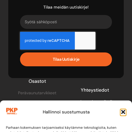
Tilaa meidän uutiskirje!
Tilaa Uutiskirje
Osastot
Yhteystiedot
Perävaunutarvikkeet
pkp@pkptarvike.fi
Perävaunut
040 093 2400
Hallinnoi suostumusta
Pesuaineet
Renkaat & vanteet
Parhaan kokemuksen tarjoamiseksi käytämme teknologioita, kuten