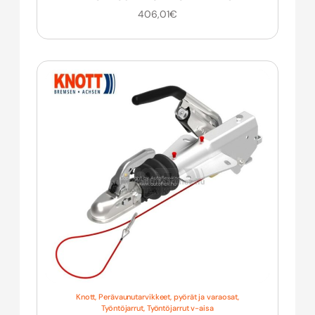
406,01
€
Knott
,
Perävaunutarvikkeet, pyörät ja varaosat
,
Työntöjarrut
,
Työntöjarrut v-aisa