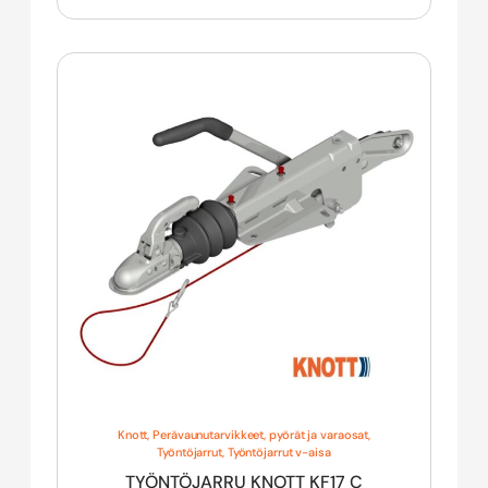
Knott
,
Perävaunutarvikkeet, pyörät ja varaosat
,
Työntöjarrut
,
Työntöjarrut v-aisa
TYÖNTÖJARRU KNOTT KF17 C