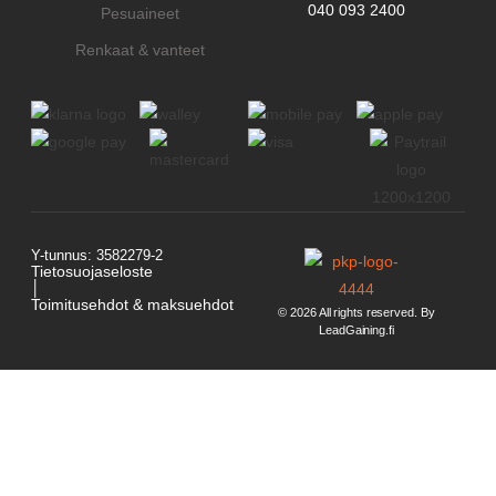
040 093 2400
Pesuaineet
Renkaat & vanteet
Y-tunnus: 3582279-2
Tietosuojaseloste
│
Toimitusehdot & maksuehdot
© 2026 All rights reserved. By
LeadGaining.fi