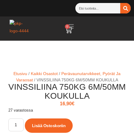
0
Etusivu
/
Kaikki Osastot
/
Perävaunutarvikkeet, Pyörät Ja
Varaosat
/ VINSSILIINA 750KG 6M/50MM KOUKULLA
VINSSILIINA 750KG 6M/50MM
KOUKULLA
16,90
€
27 varastossa
Lisää Ostoskoriin