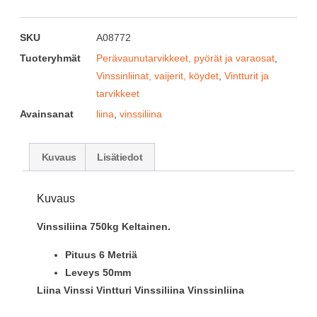
SKU
A08772
Tuoteryhmät
Perävaunutarvikkeet, pyörät ja varaosat
,
Vinssinliinat, vaijerit, köydet
,
Vintturit ja
tarvikkeet
Avainsanat
liina
,
vinssiliina
Kuvaus
Lisätiedot
Kuvaus
Vinssiliina 750kg Keltainen.
Pituus 6 Metriä
Leveys 50mm
Liina Vinssi Vintturi Vinssiliina Vinssinliina