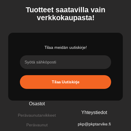
Tuotteet saatavilla vain
verkkokaupasta!
Tilaa meidän uutiskirje!
Tilaa Uutiskirje
Osastot
Yhteystiedot
Perävaunutarvikkeet
pkp@pkptarvike.fi
Perävaunut