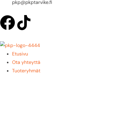
pkp@pkptarvike.fi
Etusivu
Ota yhteyttä
Tuoteryhmät