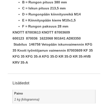
B = Rungon pituus 380 mm
C = Iskun pituus 213,5 mm
D = Rungonpään kiinnitysreikä M14
E = Kiinnityspään kierre M10x1,5
F = Rungon paksuus 28 mm
KNOTT 87003613
KNOTT 87003609
600123
870036 1622068 901641 AD83350
Stabilus 146758 Vetopään iskunvaimennin KFG
35 Knott työntöjarrun vaimennin 87003609 KF 35
KFG 35 KFG 35-A KFG 35-D KR 35-D KR 35-HVB
KRV 35-A
Lisätiedot
Paino
1 kg (kilogramma)