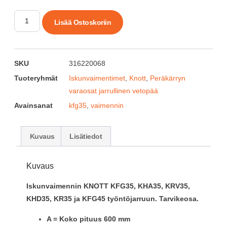
Lisää Ostoskoriin
SKU
316220068
Tuoteryhmät
Iskunvaimentimet
,
Knott
,
Peräkärryn
varaosat jarrullinen vetopää
Avainsanat
kfg35
,
vaimennin
Kuvaus
Lisätiedot
Kuvaus
Iskunvaimennin KNOTT KFG35, KHA35, KRV35,
KHD35, KR35 ja KFG45 työntöjarruun. Tarvikeosa.
A = Koko pituus 600 mm