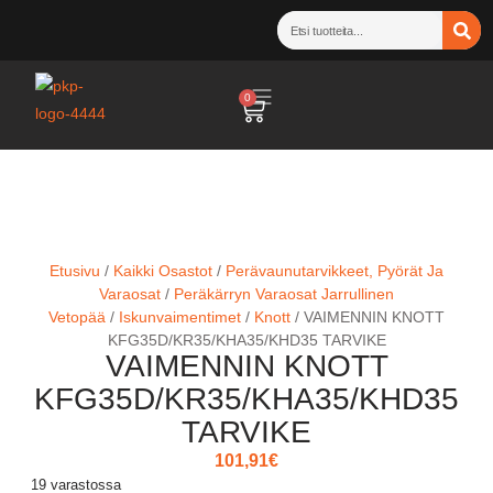
0
Etusivu
/
Kaikki Osastot
/
Perävaunutarvikkeet, Pyörät Ja
Varaosat
/
Peräkärryn Varaosat Jarrullinen
Vetopää
/
Iskunvaimentimet
/
Knott
/ VAIMENNIN KNOTT
KFG35D/KR35/KHA35/KHD35 TARVIKE
VAIMENNIN KNOTT
KFG35D/KR35/KHA35/KHD35
TARVIKE
101,91
€
19 varastossa