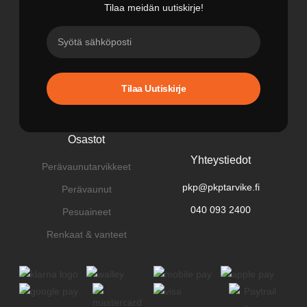
Tilaa meidän uutiskirje!
Tilaa Uutiskirje
Osastot
Yhteystiedot
Perävaunutarvikkeet
pkp@pkptarvike.fi
Perävaunut
040 093 2400
Pesuaineet
Renkaat & vanteet