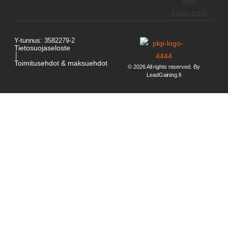
Y-tunnus: 3582279-2
Tietosuojaseloste
│
Toimitusehdot & maksuehdot
© 2026 All rights reserved. By
LeadGaining.fi