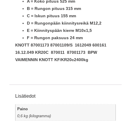
A = Koko pituus 525 mm
B = Rungon pituus 315 mm
C = Iskun pituus 155 mm
D = Rungonpään kiinnitysreikä M12,2
E = Kiinnityspään kierre M10x1,5
F = Rungon paksuus 24 mm
KNOTT 87001173 87001109/S
1612049 600161
16.12.049 KR20C 870011 87001173 BPW
VAIMENNIN KNOTT KF/KR20c2400kg
Lisätiedot
Paino
0,6 kg (kilogramma)