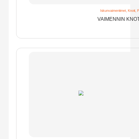
Iskunvaimentimet
,
Knott
,
P
VAIMENNIN KNOT