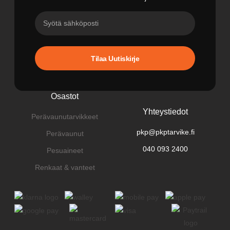
Tilaa Uutiskirje
Osastot
Yhteystiedot
Perävaunutarvikkeet
pkp@pkptarvike.fi
Perävaunut
040 093 2400
Pesuaineet
Renkaat & vanteet