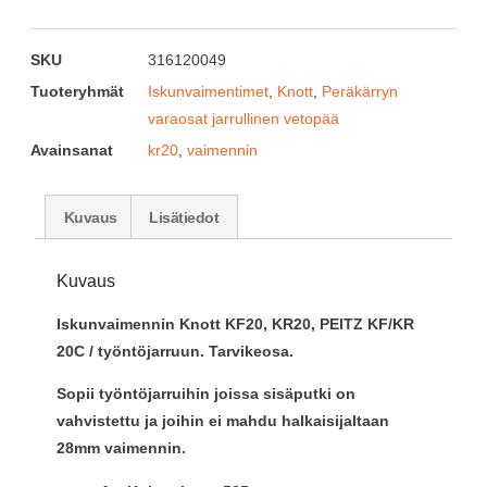
SKU
316120049
Tuoteryhmät
Iskunvaimentimet
,
Knott
,
Peräkärryn
varaosat jarrullinen vetopää
Avainsanat
kr20
,
vaimennin
Kuvaus
Lisätiedot
Kuvaus
Iskunvaimennin Knott KF20, KR20, PEITZ KF/KR
20C / työntöjarruun. Tarvikeosa.
Sopii työntöjarruihin joissa sisäputki on
vahvistettu ja joihin ei mahdu halkaisijaltaan
28mm vaimennin.