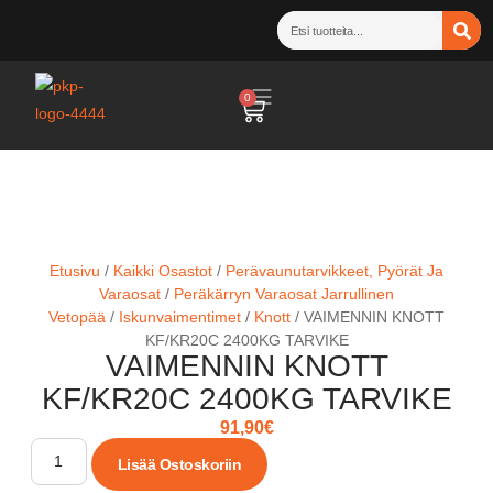
0
Etusivu
/
Kaikki Osastot
/
Perävaunutarvikkeet, Pyörät Ja
Varaosat
/
Peräkärryn Varaosat Jarrullinen
Vetopää
/
Iskunvaimentimet
/
Knott
/ VAIMENNIN KNOTT
KF/KR20C 2400KG TARVIKE
VAIMENNIN KNOTT
KF/KR20C 2400KG TARVIKE
91,90
€
Lisää Ostoskoriin