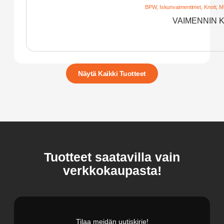
BPW
,
Iskunvaimentimet
,
Knott
,
M
VAIMENNIN 
Näytä Kaikki Tuotteet
Tuotteet saatavilla vain
verkkokaupasta!
Tilaa meidän uutiskirje!