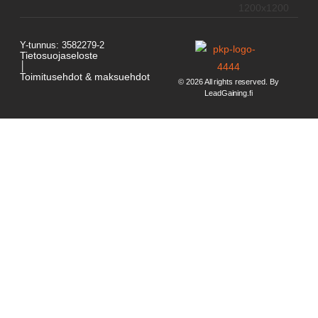
Y-tunnus: 3582279-2
Tietosuojaseloste
│
Toimitusehdot & maksuehdot
© 2026 All rights reserved. By
LeadGaining.fi