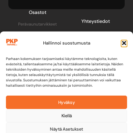
Osastot
Yhteystiedot
Perävaunutarvikkeet
pkp@pkptarvike.fi
Perävaunut
Hallinnoi suostumusta
040 093 2400
Pesuaineet
Renkaat & vanteet
Parhaan kokemuksen tarjoamiseksi käytämme teknologioita, kuten
evästeitä, tallentaaksemme ja/tai käyttääksemme laitetietoja. Näiden
tekniikoiden hyväksyminen antaa meille mahdollisuuden käsitellä
tietoja, kuten selauskäyttäytymistä tai yksilöllisiä tunnuksia tällä
sivustolla. Suostumuksen jättäminen tai peruuttaminen voi vaikuttaa
haitallisesti tiettyihin ominaisuuksiin ja toimintoihin.
Hyväksy
Kiellä
Y-tunnus: 3582279-2
Tietosuojaseloste
│
Näytä Asetukset
Toimitusehdot & maksuehdot