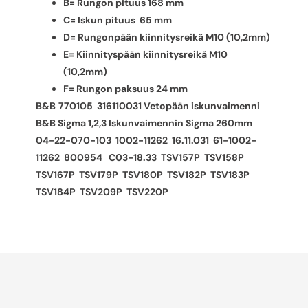
B= Rungon pituus 168 mm
C= Iskun pituus 65 mm
D= Rungonpään kiinnitysreikä M10 (10,2mm)
E= Kiinnityspään kiinnitysreikä M10
(10,2mm)
F= Rungon paksuus 24 mm
B&B
770105 316110031 Vetopään iskunvaimenni
B&B Sigma 1,2,3 Iskunvaimennin Sigma 260mm
04-22-070-103 1002-11262 16.11.031 61-1002-
11262 800954 C03-18.33 TSV157P TSV158P
TSV167P TSV179P TSV180P TSV182P TSV183P
TSV184P TSV209P TSV220P