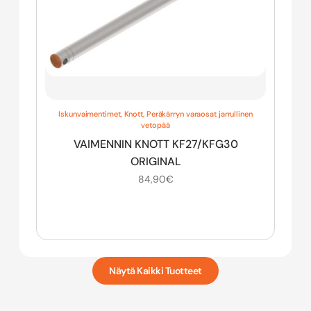
Iskunvaimentimet
,
Knott
,
Peräkärryn varaosat jarrullinen
vetopää
VAIMENNIN KNOTT KF27/KFG30
ORIGINAL
84,90
€
Näytä Kaikki Tuotteet