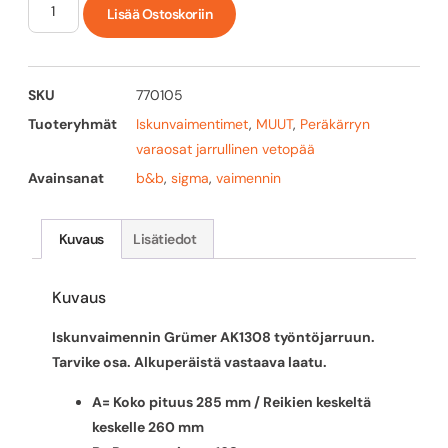
Lisää Ostoskoriin
SKU
770105
Tuoteryhmät
Iskunvaimentimet
,
MUUT
,
Peräkärryn
varaosat jarrullinen vetopää
Avainsanat
b&b
,
sigma
,
vaimennin
Kuvaus
Lisätiedot
Kuvaus
Iskunvaimennin Grümer AK1308 työntöjarruun.
Tarvike osa. Alkuperäistä vastaava laatu.
A= Koko pituus 285 mm / Reikien keskeltä
keskelle 260 mm