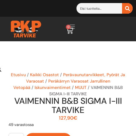
0
Etusivu
/
Kaikki Osastot
/
Perävaunutarvikkeet, Pyörät Ja
Varaosat
/
Peräkärryn Varaosat Jarrullinen
Vetopää
/
Iskunvaimentimet
/
MUUT
/ VAIMENNIN B&B
SIGMA I-III TARVIKE
VAIMENNIN B&B SIGMA I-III
TARVIKE
127,90
€
49 varastossa