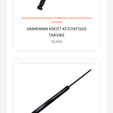
Iskunvaimentimet
,
Knott
,
Peräkärryn varaosat jarrullinen
vetopää
VAIMENNIN KNOTT KF27/KFG30
TARVIKE
73,89
€