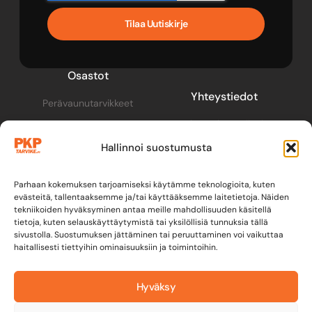
Tilaa Uutiskirje
Osastot
Yhteystiedot
Perävaunutarvikkeet
pkp@pkptarvike.fi
Perävaunut
Hallinnoi suostumusta
040 093 2400
Pesuaineet
Renkaat & vanteet
Parhaan kokemuksen tarjoamiseksi käytämme teknologioita, kuten
evästeitä, tallentaaksemme ja/tai käyttääksemme laitetietoja. Näiden
tekniikoiden hyväksyminen antaa meille mahdollisuuden käsitellä
tietoja, kuten selauskäyttäytymistä tai yksilöllisiä tunnuksia tällä
sivustolla. Suostumuksen jättäminen tai peruuttaminen voi vaikuttaa
haitallisesti tiettyihin ominaisuuksiin ja toimintoihin.
Hyväksy