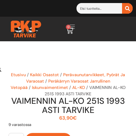
0
Etusivu
/
Kaikki Osastot
/
Perävaunutarvikkeet, Pyörät Ja
Varaosat
/
Peräkärryn Varaosat Jarrullinen
Vetopää
/
Iskunvaimentimet
/
AL-KO
/ VAIMENNIN AL-KO
251S 1993 ASTI TARVIKE
VAIMENNIN AL-KO 251S 1993
ASTI TARVIKE
63,90
€
9 varastossa