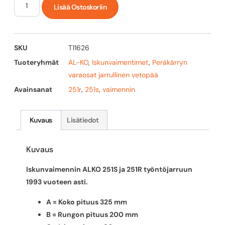
Lisää Ostoskoriin
SKU
T11626
Tuoteryhmät
AL-KO
,
Iskunvaimentimet
,
Peräkärryn
varaosat jarrullinen vetopää
Avainsanat
251r
,
251s
,
vaimennin
Kuvaus
Lisätiedot
Kuvaus
Iskunvaimennin ALKO 251S ja 251R työntöjarruun
1993 vuoteen asti.
A = Koko pituus 325 mm
B = Rungon pituus 200 mm