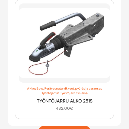
Al-ko/Bpw
,
Perävaunutarvikkeet, pyörät ja varaosat
,
Työntöjarrut
,
Työntöjarrut v-aisa
TYÖNTÖJARRU ALKO 251S
482,00
€