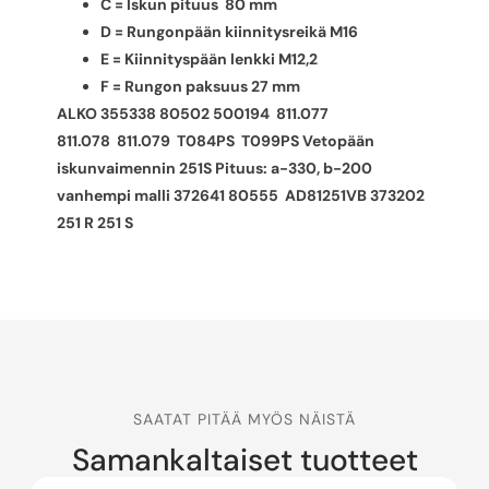
C = Iskun pituus 80 mm
D = Rungonpään kiinnitysreikä M16
E = Kiinnityspään lenkki M12,2
F = Rungon paksuus 27 mm
ALKO 355338 80502 500194 811.077
811.078
811.079 T084PS T099PS Vetopään
iskunvaimennin 251S Pituus: a-330, b-200
vanhempi malli 372641 80555 AD81251VB 373202
251 R 251 S
SAATAT PITÄÄ MYÖS NÄISTÄ
Samankaltaiset tuotteet