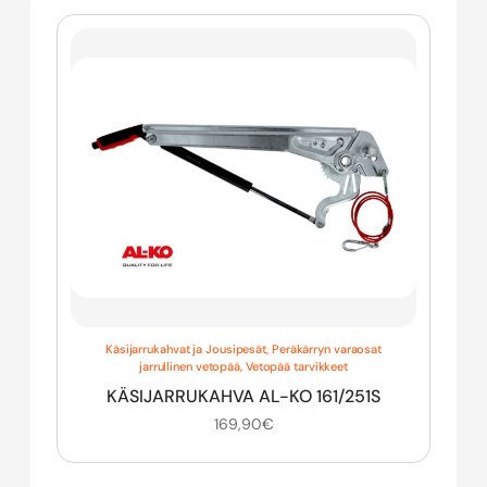
Käsijarrukahvat ja Jousipesät
,
Peräkärryn varaosat
jarrullinen vetopää
,
Vetopää tarvikkeet
KÄSIJARRUKAHVA AL-KO 161/251S
169,90
€