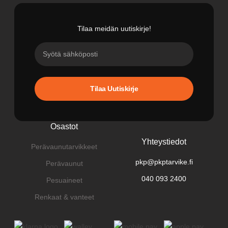
Tilaa meidän uutiskirje!
Tilaa Uutiskirje
Osastot
Yhteystiedot
Perävaunutarvikkeet
pkp@pkptarvike.fi
Perävaunut
040 093 2400
Pesuaineet
Renkaat & vanteet