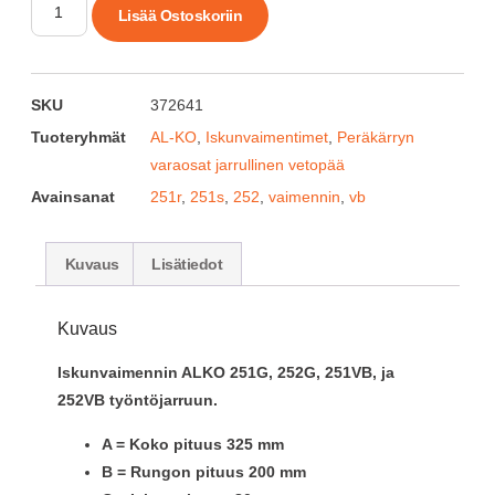
Lisää Ostoskoriin
SKU
372641
Tuoteryhmät
AL-KO
,
Iskunvaimentimet
,
Peräkärryn
varaosat jarrullinen vetopää
Avainsanat
251r
,
251s
,
252
,
vaimennin
,
vb
Kuvaus
Lisätiedot
Kuvaus
Iskunvaimennin ALKO 251G, 252G, 251VB, ja
252VB työntöjarruun.
A = Koko pituus 325 mm
B = Rungon pituus 200 mm