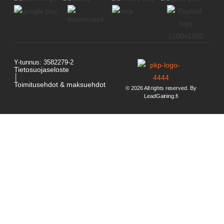
Y-tunnus: 3582279-2
Tietosuojaseloste
│
Toimitusehdot & maksuehdot
© 2026 All rights reserved. By
LeadGaining.fi