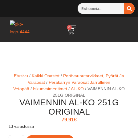
0
Etusivu
/
Kaikki Osastot
/
Perävaunutarvikkeet, Pyörät Ja
Varaosat
/
Peräkärryn Varaosat Jarrullinen
Vetopää
/
Iskunvaimentimet
/
AL-KO
/ VAIMENNIN AL-KO
251G ORIGINAL
VAIMENNIN AL-KO 251G
ORIGINAL
79,91
€
13 varastossa