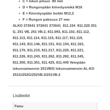
C = Iskun pituus 80 mm
D = Rungonpään kiinnitysreikä M16
E = Kiinnityspään lenkki M12,2
F = Rungon paksuus 27 mm
ALKO 372641 372641 372641 811.154 811.220 251
G, 251 VB, 251 VB-2, 811.093, 811.102, 811.112,
811.113, 811.114, 811.115, 811.117, 811.119,
811.143, 811.146, 811.151, 811.154, 811.163,
811.170, 811.215, 811.217, 811.220, 811.221,
811.226, 811.243, 811.262, 811.282, 811.345,
811.350, 811.351, 811.425, 811.445
Vetopään
iskunvaimennin 251VB/G Iskunvaimennin AL-KO
251G/252G/252VB-2/251VB-2
Lisätiedot
Paino