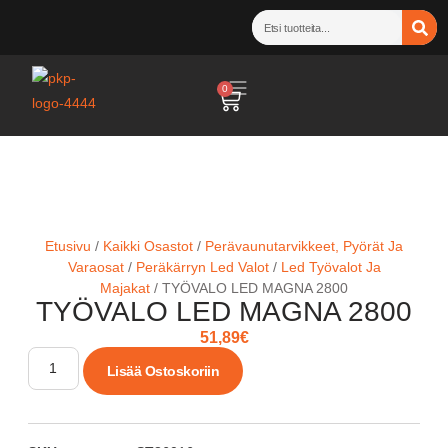
0
Etusivu
/
Kaikki Osastot
/
Perävaunutarvikkeet, Pyörät Ja
Varaosat
/
Peräkärryn Led Valot
/
Led Työvalot Ja
Majakat
/ TYÖVALO LED MAGNA 2800
TYÖVALO LED MAGNA 2800
51,89
€
Lisää Ostoskoriin