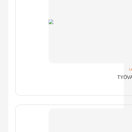
Le
TYÖVA