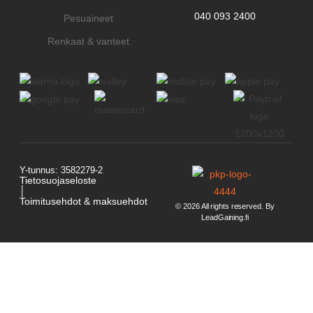
040 093 2400
Pesuaineet
Renkaat & vanteet
Y-tunnus: 3582279-2
Tietosuojaseloste
│
Toimitusehdot & maksuehdot
© 2026 All rights reserved. By
LeadGaining.fi