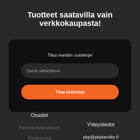
Tuotteet saatavilla vain
verkkokaupasta!
Tilaa meidän uutiskirje!
Tilaa Uutiskirje
Osastot
Yhteystiedot
Perävaunutarvikkeet
pkp@pkptarvike.fi
Perävaunut