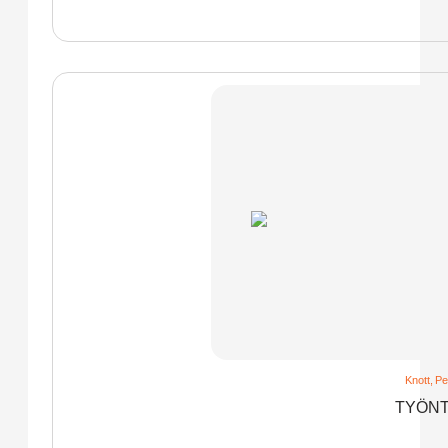
Knott
,
Pe
TYÖNT