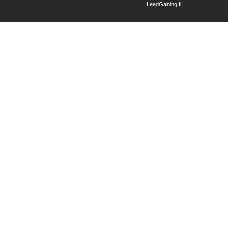
LeadGaining.fi