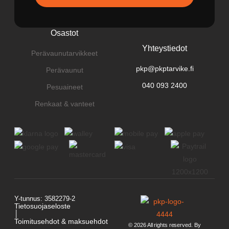
Osastot
Yhteystiedot
Perävaunutarvikkeet
pkp@pkptarvike.fi
Perävaunut
040 093 2400
Pesuaineet
Renkaat & vanteet
Y-tunnus: 3582279-2
Tietosuojaseloste
│
Toimitusehdot & maksuehdot
© 2026 All rights reserved. By