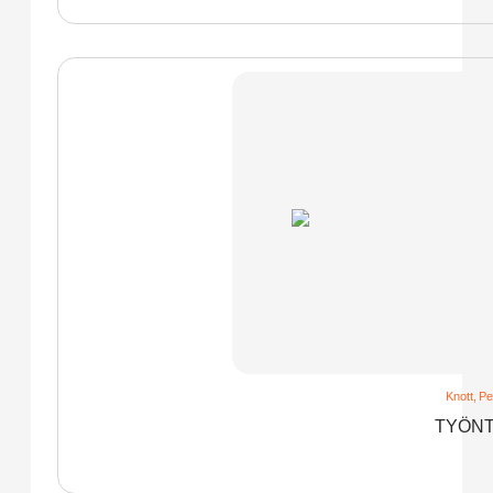
Knott
,
Pe
TYÖNT