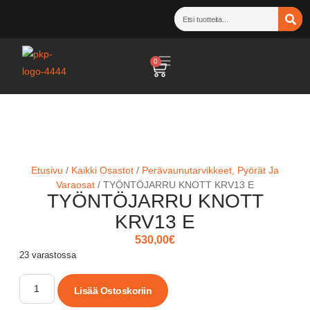
0
Etusivu
/
Kaikki Osastot
/
Perävaunutarvikkeet, Pyörät Ja
Varaosat
/ TYÖNTÖJARRU KNOTT KRV13 E
TYÖNTÖJARRU KNOTT
KRV13 E
530,00
€
23 varastossa
Lisää Ostoskoriin