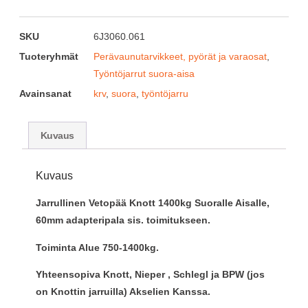
SKU
6J3060.061
Tuoteryhmät
Perävaunutarvikkeet, pyörät ja varaosat
,
Työntöjarrut suora-aisa
Avainsanat
krv
,
suora
,
työntöjarru
Kuvaus
Kuvaus
Jarrullinen Vetopää Knott 1400kg Suoralle Aisalle,
60mm adapteripala sis. toimitukseen.
Toiminta Alue 750-1400kg.
Yhteensopiva Knott, Nieper , Schlegl ja BPW (jos
on Knottin jarruilla) Akselien Kanssa.