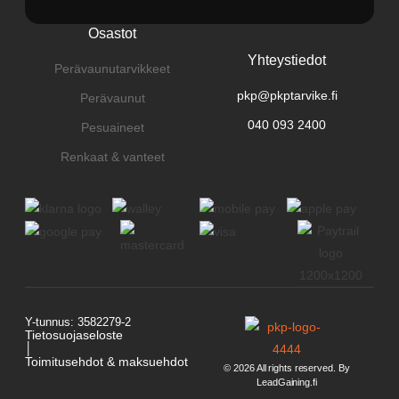
Osastot
Yhteystiedot
Perävaunutarvikkeet
pkp@pkptarvike.fi
Perävaunut
040 093 2400
Pesuaineet
Renkaat & vanteet
Y-tunnus: 3582279-2
Tietosuojaseloste
│
Toimitusehdot & maksuehdot
© 2026 All rights reserved. By
LeadGaining.fi