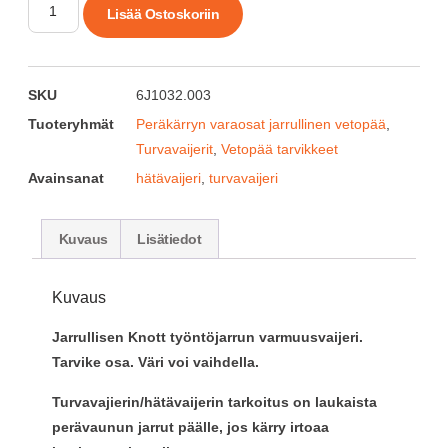
Lisää Ostoskoriin
SKU
6J1032.003
Tuoteryhmät
Peräkärryn varaosat jarrullinen vetopää
,
Turvavaijerit
,
Vetopää tarvikkeet
Avainsanat
hätävaijeri
,
turvavaijeri
Kuvaus
Lisätiedot
Kuvaus
Jarrullisen Knott työntöjarrun varmuusvaijeri.
Tarvike osa. Väri voi vaihdella.
Turvavajierin/hätävaijerin tarkoitus on laukaista
perävaunun jarrut päälle, jos kärry irtoaa