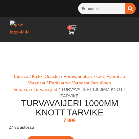
0
Etusivu
/
Kaikki Osastot
/
Perävaunutarvikkeet, Pyörät Ja
Varaosat
/
Peräkärryn Varaosat Jarrullinen
Vetopää
/
Turvavaijerit
/ TURVAVAIJERI 1000MM KNOTT
TARVIKE
TURVAVAIJERI 1000MM
KNOTT TARVIKE
7,89
€
27 varastossa