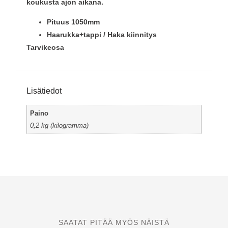
koukusta ajon aikana.
Pituus 1050mm
Haarukka+tappi / Haka kiinnitys
Tarvikeosa
Lisätiedot
Paino
0,2 kg (kilogramma)
SAATAT PITÄÄ MYÖS NÄISTÄ