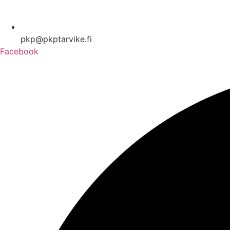
pkp@pkptarvike.fi
Facebook