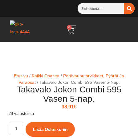
0
Etusivu
/
Kaikki Osastot
/
Perävaunutarvikkeet, Pyörät Ja
Varaosat
/ Takavalo Jokon Combi 595 Vasen 5-Nap.
Takavalo Jokon Combi 595
Vasen 5-nap.
38,91
€
28 varastossa
Lisää Ostoskoriin