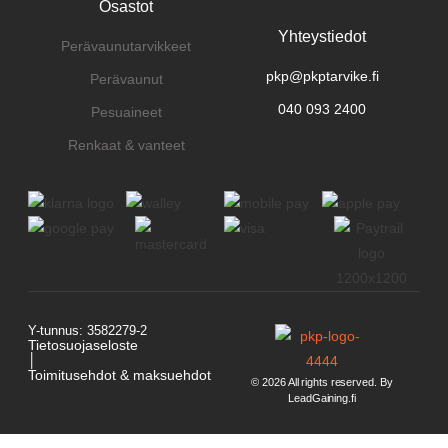
Osastot
Yhteystiedot
Perävaunutarvikkeet
pkp@pkptarvike.fi
Perävaunut
040 093 2400
Pesuaineet
Renkaat & vanteet
Y-tunnus: 3582279-2
Tietosuojaseloste
│
Toimitusehdot & maksuehdot
© 2026 All rights reserved. By
LeadGaining.fi