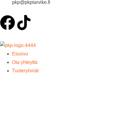
pkp@pkptarvike.fi
Etusivu
Ota yhteyttä
Tuoteryhmät