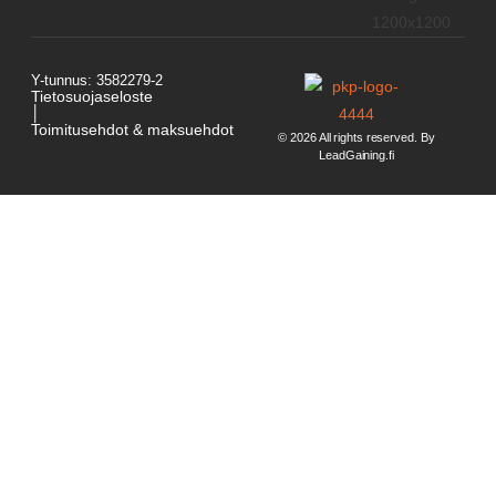
Y-tunnus: 3582279-2
Tietosuojaseloste
│
Toimitusehdot & maksuehdot
© 2026 All rights reserved. By
LeadGaining.fi