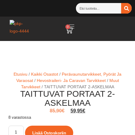
0
Etusivu
/
Kaikki Osastot
/
Perävaunutarvikkeet, Pyörät Ja
Varaosat
/
Hevostraileri- Ja Caravan Tarvikkeet
/
Muut
Tarvikkeet
/ TAITTUVAT PORTAAT 2-ASKELMAA
TAITTUVAT PORTAAT 2-
ASKELMAA
85,90
€
59,95
€
8 varastossa
Lisää Ostoskoriin