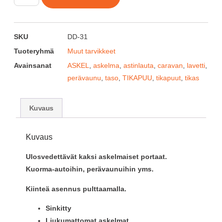
SKU
DD-31
Tuoteryhmä
Muut tarvikkeet
Avainsanat
ASKEL
,
askelma
,
astinlauta
,
caravan
,
lavetti
,
perävaunu
,
taso
,
TIKAPUU
,
tikapuut
,
tikas
Kuvaus
Kuvaus
Ulosvedettävät kaksi askelmaiset portaat.
Kuorma-autoihin, perävaunuihin yms.
Kiinteä asennus pulttaamalla.
Sinkitty
Liukumattomat askelmat