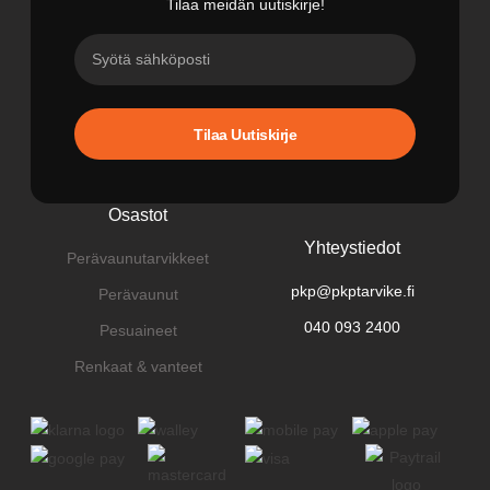
Tilaa meidän uutiskirje!
Tilaa Uutiskirje
Osastot
Yhteystiedot
Perävaunutarvikkeet
pkp@pkptarvike.fi
Perävaunut
040 093 2400
Pesuaineet
Renkaat & vanteet