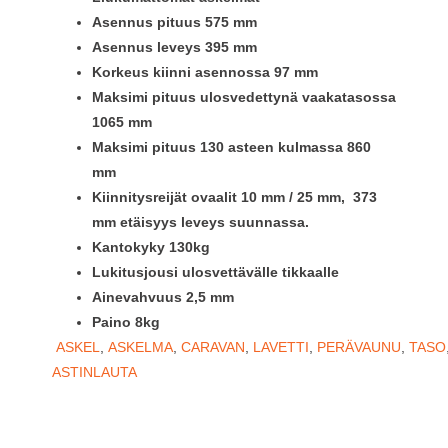
Asennus pituus 575 mm
Asennus leveys 395 mm
Korkeus kiinni asennossa 97 mm
Maksimi pituus ulosvedettynä vaakatasossa
1065 mm
Maksimi pituus 130 asteen kulmassa 860
mm
Kiinnitysreijät ovaalit 10 mm / 25 mm, 373
mm etäisyys leveys suunnassa.
Kantokyky 130kg
Lukitusjousi ulosvettävälle tikkaalle
Ainevahvuus 2,5 mm
Paino 8kg
ASKEL
,
ASKELMA
,
CARAVAN
,
LAVETTI
,
PERÄVAUNU
,
TASO
ASTINLAUTA