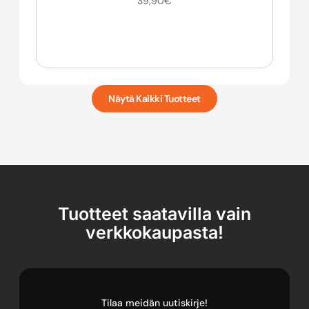
39,90
€
Näytä Kaikki Tuotteet
Tuotteet saatavilla vain
verkkokaupasta!
Tilaa meidän uutiskirje!