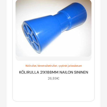
Kölirullat
,
Venetrailerirullat ,-pyörät ja keulatuet
KÖLIRULLA 21X188MM NAILON SININEN
26,89
€