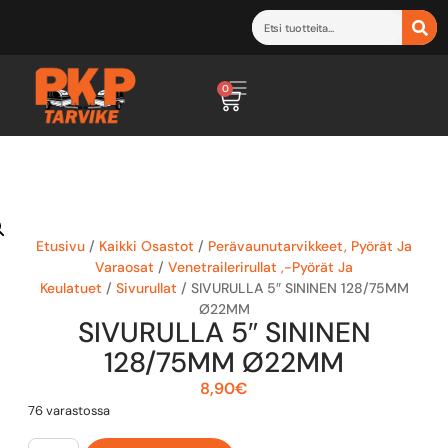
0
Etusivu
/
Kaikki Osastot
/
Perävaunutarvikkeet, Pyörät Ja
Varaosat
/
Venetrailerirullat ,-Pyörät Ja
Keulatuet
/
Sivurullat
/ SIVURULLA 5″ SININEN 128/75MM
Ø22MM
SIVURULLA 5″ SININEN
128/75MM Ø22MM
8,90
€
76 varastossa