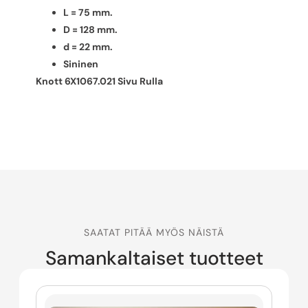
L = 75 mm.
D = 128 mm.
d = 22 mm.
Sininen
Knott 6X1067.021 Sivu Rulla
SAATAT PITÄÄ MYÖS NÄISTÄ
Samankaltaiset tuotteet