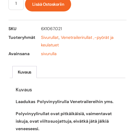
Lisää Ostoskoriin
SKU
6X1067.021
Tuoteryhmät
Sivurullat
,
Venetrailerirullat ,-pyörät ja
keulatuet
Avainsana
sivurulla
Kuvaus
Kuvaus
Laadukas Polyvinyylirulla Venetrailereihin yms.
Polyvinyylirullat ovat pitkäikäisiä, vaimentavat
iskuja, ovat viiltosuojattuja, eivätkä jätä jälkiä
veneeseesi.