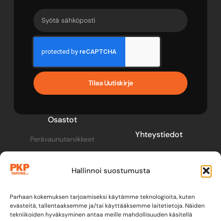
Tilaa Uutiskirje
Osastot
Yhteystiedot
Perävaunutarvikkeet
pkp@pkptarvike.fi
Perävaunut
Hallinnoi suostumusta
040 093 2400
Pesuaineet
Renkaat & vanteet
Parhaan kokemuksen tarjoamiseksi käytämme teknologioita, kuten
evästeitä, tallentaaksemme ja/tai käyttääksemme laitetietoja. Näiden
tekniikoiden hyväksyminen antaa meille mahdollisuuden käsitellä