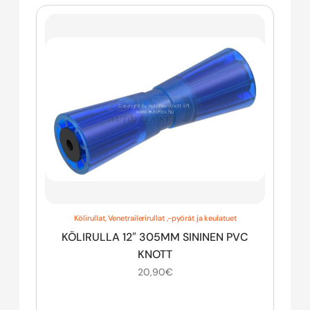
Kölirullat
,
Venetrailerirullat ,-pyörät ja keulatuet
KÖLIRULLA 12″ 305MM SININEN PVC
KNOTT
20,90
€