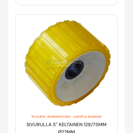
Sivurullat
,
Venetrailerirullat ,-pyörät ja keulatuet
SIVURULLA 5″ KELTAINEN 128/75MM
Ø22MM