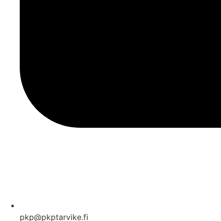
pkp@pkptarvike.fi