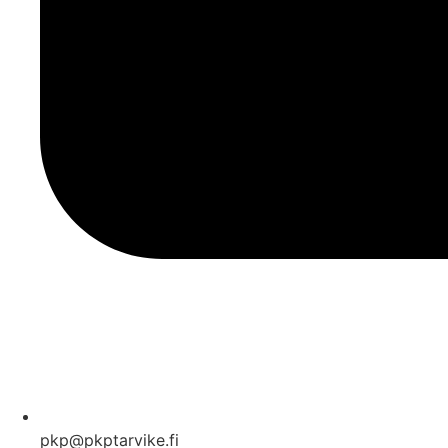
pkp@pkptarvike.fi