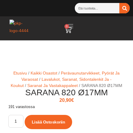
0
Etusivu
/
Kaikki Osastot
/
Perävaunutarvikkeet, Pyörät Ja
Varaosat
/
Lavalukot, Saranat, Sidontalenkit Ja -
Koukut
/
Saranat Ja Vastakappaleet
/ SARANA 820 Ø17MM
SARANA 820 Ø17MM
20,90
€
191 varastossa
Lisää Ostoskoriin