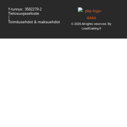
Y-tunnus: 3582279-2
Tietosuojaseloste
│
Toimitusehdot & maksuehdot
© 2026 All rights reserved. By
LeadGaining.fi