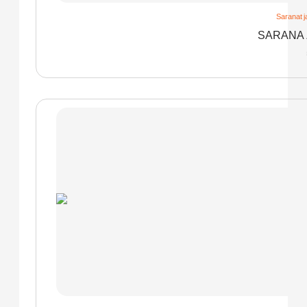
Saranat j
SARANA 