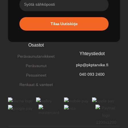
Tilaa Uutiskirje
Osastot
Yhteystiedot
Perävaunutarvikkeet
pkp@pkptarvike.fi
Perävaunut
040 093 2400
Pesuaineet
Renkaat & vanteet