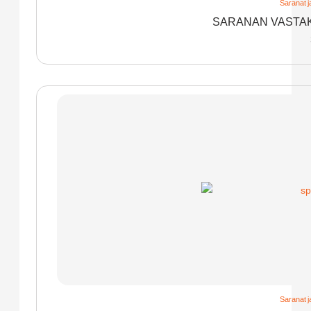
Saranat j
SARANAN VASTAK
Saranat j