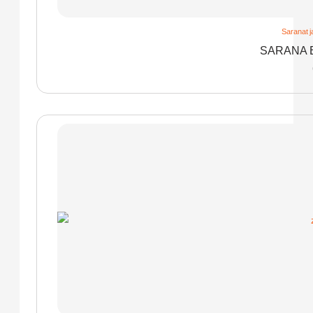
Saranat j
SARANA 