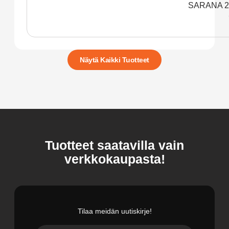
SARANA 2
Näytä Kaikki Tuotteet
Tuotteet saatavilla vain
verkkokaupasta!
Tilaa meidän uutiskirje!