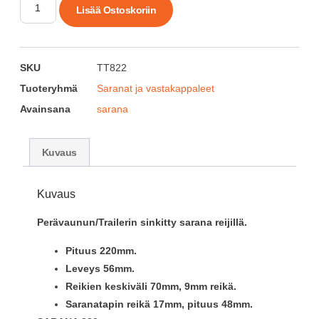
Lisää Ostoskoriin
SKU
TT822
Tuoteryhmä
Saranat ja vastakappaleet
Avainsana
sarana
Kuvaus
Kuvaus
Perävaunun/Trailerin sinkitty sarana reijillä.
Pituus 220mm.
Leveys 56mm.
Reikien keskiväli 70mm, 9mm reikä.
Saranatapin reikä 17mm, pituus 48mm.