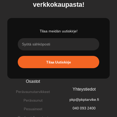
verkkokaupasta!
Tilaa meidän uutiskirje!
Tilaa Uutiskirje
Osastot
Yhteystiedot
Perävaunutarvikkeet
pkp@pkptarvike.fi
Perävaunut
040 093 2400
Pesuaineet