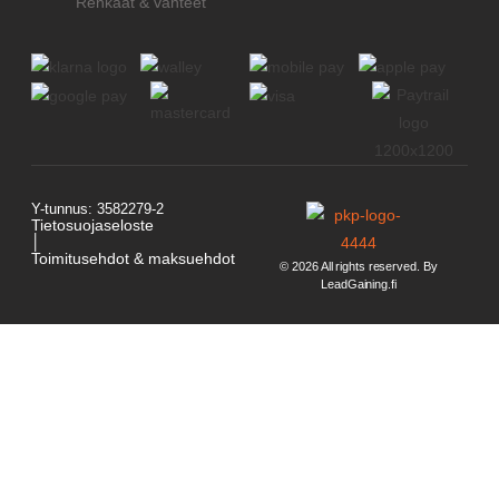
Renkaat & vanteet
Y-tunnus: 3582279-2
Tietosuojaseloste
│
Toimitusehdot & maksuehdot
© 2026 All rights reserved. By
LeadGaining.fi