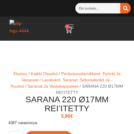
0
Etusivu
/
Kaikki Osastot
/
Perävaunutarvikkeet, Pyörät Ja
Varaosat
/
Lavalukot, Saranat, Sidontalenkit Ja -
Koukut
/
Saranat Ja Vastakappaleet
/ SARANA 220 Ø17MM
REI’ITETTY
SARANA 220 Ø17MM
REI’ITETTY
5,90
€
4387 varastossa