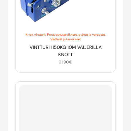
Knott vintturit
,
Perävaunutarvikkeet, pyörät ja varaosat
,
Vintturit ja tarvikkeet
VINTTURI 1150KG 10M VAIJERILLA
KNOTT
91,90
€