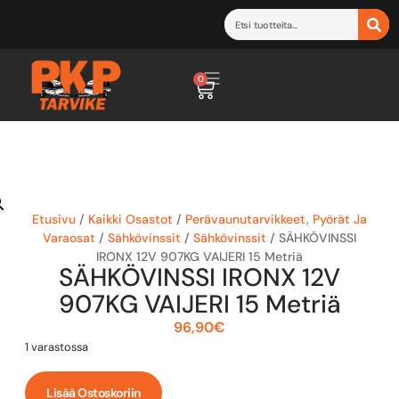
0
Etusivu
/
Kaikki Osastot
/
Perävaunutarvikkeet, Pyörät Ja
Varaosat
/
Sähkövinssit
/
Sähkövinssit
/ SÄHKÖVINSSI
IRONX 12V 907KG VAIJERI 15 Metriä
SÄHKÖVINSSI IRONX 12V
907KG VAIJERI 15 Metriä
96,90
€
1 varastossa
Lisää Ostoskoriin