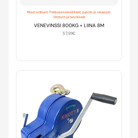
Muut vintturit
,
Perävaunutarvikkeet, pyörät ja varaosat
,
Vintturit ja tarvikkeet
VENEVINSSI 800KG + LIINA 8M
57,91
€