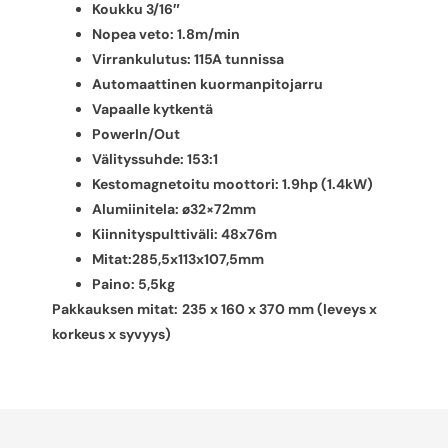
Koukku 3/16″
Nopea veto: 1.8m/min
Virrankulutus: 115A tunnissa
Automaattinen kuormanpitojarru
Vapaalle kytkentä
PowerIn/Out
Välityssuhde: 153:1
Kestomagnetoitu moottori: 1.9hp (1.4kW)
Alumiinitela: ø32×72mm
Kiinnityspulttiväli: 48x76m
Mitat:285,5x113x107,5mm
Paino: 5,5kg
Pakkauksen mitat:
235 x 160 x 370 mm (leveys x
korkeus x syvyys)