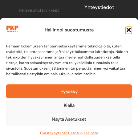
Yhteystiedot
Perävaunutarvikkeet
pkp@pkptarvike.fi
Perävaunut
Hallinnoi suostumusta
040 093 2400
Pesuaineet
Renkaat & vanteet
Parhaan kokemuksen tarjoamiseksi käytämme teknologioita, kuten
evästeitä, tallentaaksemme ja/tai käyttääksemme laitetietoja. Näiden
tekniikoiden hyväksyminen antaa meille mahdollisuuden käsitellä
tietoja, kuten selauskäyttäytymistä tai yksilöllisiä tunnuksia tällä
sivustolla. Suostumuksen jättäminen tai peruuttaminen voi vaikuttaa
haitallisesti tiettyihin ominaisuuksiin ja toimintoihin.
Hyväksy
Kiellä
Y-tunnus: 3582279-2
Tietosuojaseloste
│
Näytä Asetukset
Toimitusehdot & maksuehdot
© 2026 All rights reserved. By
LeadGaining.fi
Evästekäytäntö
Tietosuojaseloste