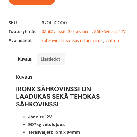
SKU
9201-10000
Tuoteryhmät
Sähkövinssit
,
Sähkövinssit
,
Sähkövinssit 12V
Avainsanat
sähkövinssi
,
sähkövintturi
,
vinssi
,
vintturi
Kuvaus
Lisätiedot
Kuvaus
IRONX SÄHKÖVINSSI
ON
LAADUKAS SEKÄ TEHOKAS
SÄHKÖVINSSI
Jännite 12V
907kg vetolujuus
Teräsvaijeri: 15m x ø4mm