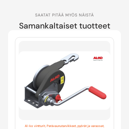
SAATAT PITÄÄ MYÖS NÄISTÄ
Samankaltaiset tuotteet
Al-ko vintturit
,
Perävaunutarvikkeet, pyörät ja varaosat
,