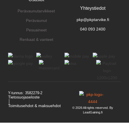
Yhteystiedot
Perävaunutarvikkeet
pkp@pkptarvike.fi
Perävaunut
040 093 2400
Pesuaineet
Renkaat & vanteet
Y-tunnus: 3582279-2
Tietosuojaseloste
│
Toimitusehdot & maksuehdot
© 2026 All rights reserved. By
LeadGaining.fi