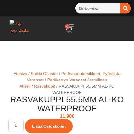
0
Etusivu
/
Kaikki Osastot
/
Perävaunutarvikkeet, Pyörät Ja
Varaosat
/
Peräkärryn Varaosat Jarrullinen
Akseli
/
Rasvakupit
/ RASVAKUPPI 55.5MM AL-KO
WATERPROOF
RASVAKUPPI 55.5MM AL-KO
WATERPROOF
11,90
€
Lisää Ostoskoriin