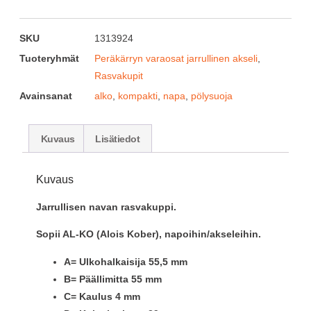
SKU
1313924
Tuoteryhmät
Peräkärryn varaosat jarrullinen akseli
,
Rasvakupit
Avainsanat
alko
,
kompakti
,
napa
,
pölysuoja
Kuvaus
Lisätiedot
Kuvaus
Jarrullisen navan rasvakuppi.
Sopii AL-KO (Alois Kober), napoihin/akseleihin.
A= Ulkohalkaisija 55,5 mm
B= Päällimitta 55 mm
C= Kaulus 4 mm