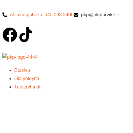
Asiakaspalvelu: 040 093 2400
pkp@pkptarvike.fi
Etusivu
Ota yhteyttä
Tuoteryhmät