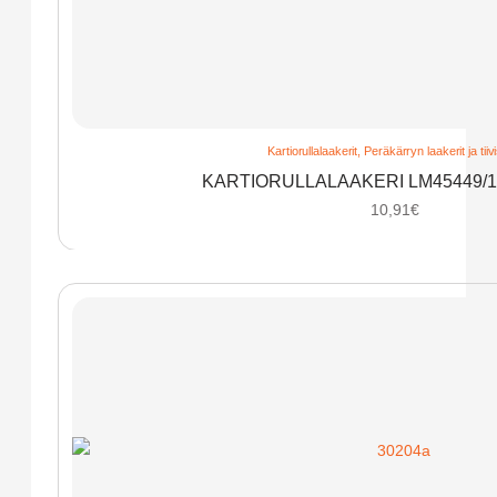
Kartiorullalaakerit
,
Peräkärryn laakerit ja tiiv
KARTIORULLALAAKERI LM45449/1
10,91
€