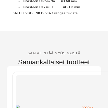
Tiivisteen Ulkomitta =D 50 mm
Tiivisteen Paksuus =B 1,5 mm
KNOTT VGB FNK12 VG-7 rengas tiiviste
SAATAT PITÄÄ MYÖS NÄISTÄ
Samankaltaiset tuotteet