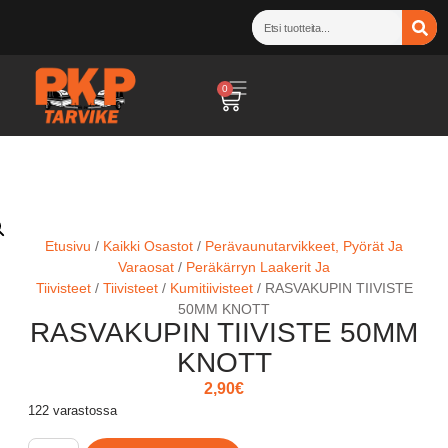
0
Etusivu
/
Kaikki Osastot
/
Perävaunutarvikkeet, Pyörät Ja
Varaosat
/
Peräkärryn Laakerit Ja
Tiivisteet
/
Tiivisteet
/
Kumitiivisteet
/ RASVAKUPIN TIIVISTE
50MM KNOTT
RASVAKUPIN TIIVISTE 50MM
KNOTT
2,90
€
122 varastossa