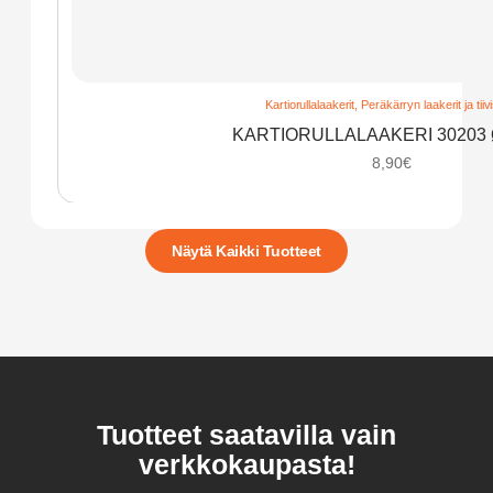
Kartiorullalaakerit
,
Peräkärryn laakerit ja tiiv
KARTIORULLALAAKERI 30203
8,90
€
Näytä Kaikki Tuotteet
Tuotteet saatavilla vain
verkkokaupasta!