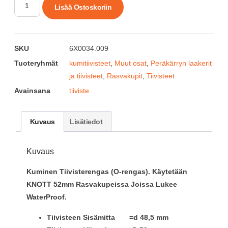
Lisää Ostoskoriin
SKU
6X0034.009
Tuoteryhmät
kumitiivisteet
,
Muut osat
,
Peräkärryn laakerit
ja tiivisteet
,
Rasvakupit
,
Tiivisteet
Avainsana
tiiviste
Kuvaus
Lisätiedot
Kuvaus
Kuminen Tiivisterengas (O-rengas). Käytetään
KNOTT 52mm Rasvakupeissa Joissa Lukee
WaterProof.
Tiivisteen Sisämitta =d 48,5 mm