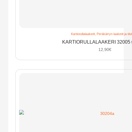
Kartiorullalaakerit
,
Peräkärryn laakerit ja tiiv
KARTIORULLALAAKERI 32005
12,90
€