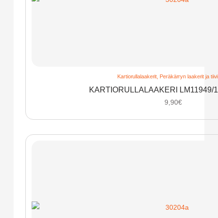
Kartiorullalaakerit
,
Peräkärryn laakerit ja tiiv
KARTIORULLALAAKERI LM11949/1
9,90
€