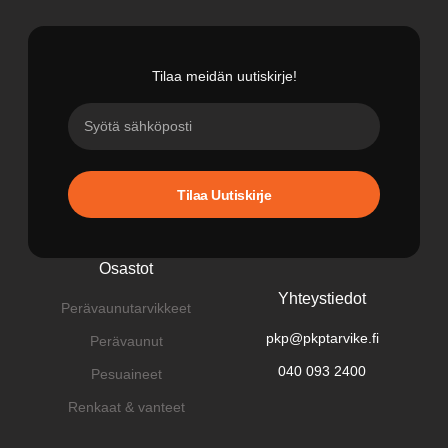
Tilaa meidän uutiskirje!
Tilaa Uutiskirje
Osastot
Yhteystiedot
Perävaunutarvikkeet
pkp@pkptarvike.fi
Perävaunut
040 093 2400
Pesuaineet
Renkaat & vanteet