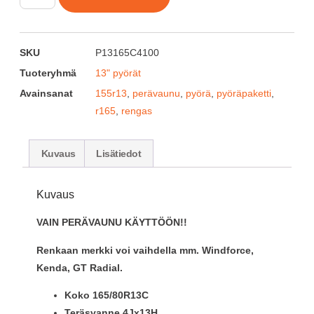
SKU
P13165C4100
Tuoteryhmä
13" pyörät
Avainsanat
155r13
,
perävaunu
,
pyörä
,
pyöräpaketti
,
r165
,
rengas
Kuvaus
Lisätiedot
Kuvaus
VAIN PERÄVAUNU KÄYTTÖÖN!!
Renkaan merkki voi vaihdella mm. Windforce,
Kenda, GT Radial.
Koko 165/80R13C
Teräsvanne 4Jx13H