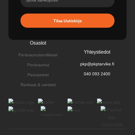
Tilaa Uutiskirje
Osastot
Yhteystiedot
Perävaunutarvikkeet
pkp@pkptarvike.fi
Perävaunut
040 093 2400
Pesuaineet
Renkaat & vanteet