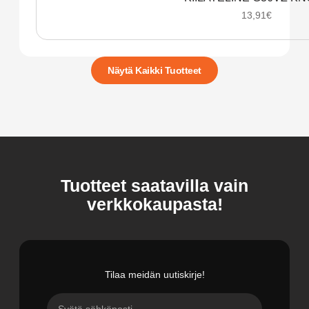
13,91
€
Näytä Kaikki Tuotteet
Tuotteet saatavilla vain
verkkokaupasta!
Tilaa meidän uutiskirje!