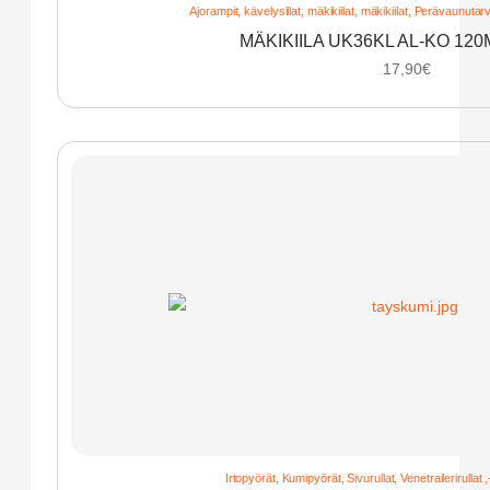
Ajorampit, kävelysillat, mäkikiilat
,
mäkikiilat
,
Perävaunutarvi
MÄKIKIILA UK36KL AL-KO 12
17,90
€
Irtopyörät
,
Kumipyörät
,
Sivurullat
,
Venetrailerirullat 