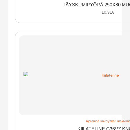
TÄYSKUMIPYÖRÄ 250X80 MU
10,91
€
Ajorampit, kävelysillat, mäkikiilat
KIILATELINE G36VZ K