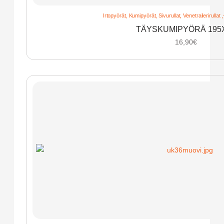
Irtopyörät
,
Kumipyörät
,
Sivurullat
,
Venetrailerirullat 
TÄYSKUMIPYÖRÄ 195
16,90
€