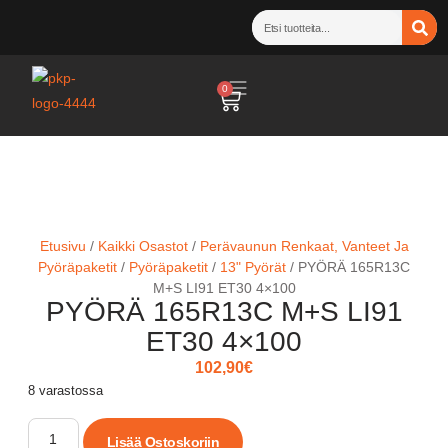
0
Etusivu
/
Kaikki Osastot
/
Perävaunun Renkaat, Vanteet Ja
Pyöräpaketit
/
Pyöräpaketit
/
13" Pyörät
/ PYÖRÄ 165R13C
M+S LI91 ET30 4×100
PYÖRÄ 165R13C M+S LI91
ET30 4×100
102,90
€
8 varastossa
Lisää Ostoskoriin