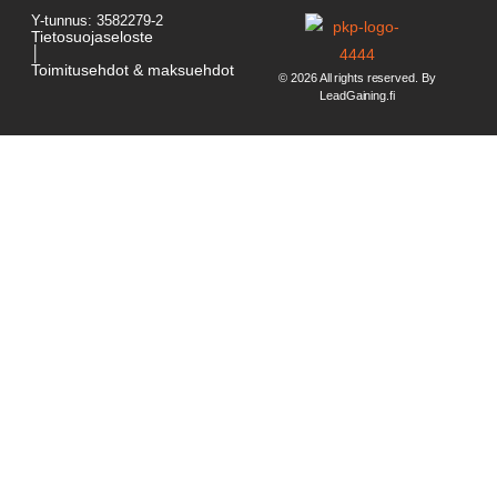
Y-tunnus: 3582279-2
Tietosuojaseloste
│
Toimitusehdot & maksuehdot
© 2026 All rights reserved. By
LeadGaining.fi