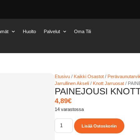
hmät
Huolto
Palvelut
Oma Tili
Etusivu
/
Kaikki Osastot
/
Perävaunutarvik
Jarrullinen Akseli
/
Knott Jarruosat
/ PAIN
PAINEJOUSI KNOTT
4,89
€
14 varastossa
Lisää Ostoskoriin