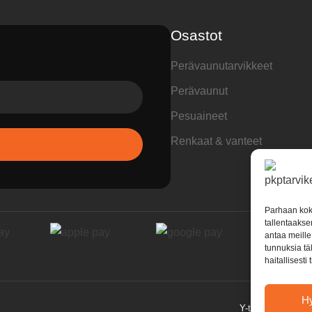
Osastot
Perävaunutarvikkeet
Perävaunut
Pesuaineet
Renkaat & vanteet
Parhaan kok
tallentaakse
antaa meille 
tunnuksia tä
haitallisesti
H
Y-tunnus: 358227