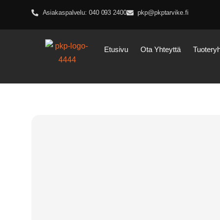
Asiakaspalvelu: 040 093 2400
pkp@pkptarvike.fi
Etusivu
Ota Yhteyttä
Tuotery