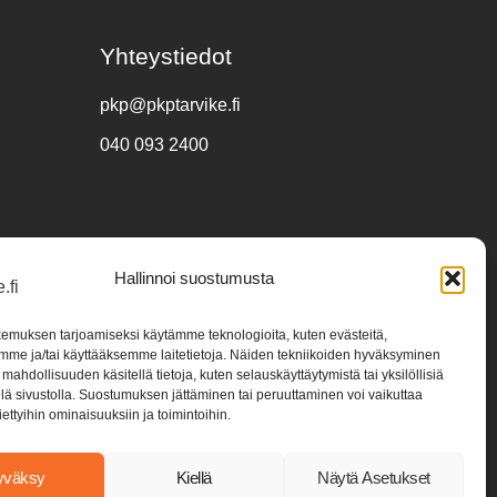
Yhteystiedot
pkp@pkptarvike.fi
040 093 2400
Hallinnoi suostumusta
emuksen tarjoamiseksi käytämme teknologioita, kuten evästeitä,
mme ja/tai käyttääksemme laitetietoja. Näiden tekniikoiden hyväksyminen
mahdollisuuden käsitellä tietoja, kuten selauskäyttäytymistä tai yksilöllisiä
llä sivustolla. Suostumuksen jättäminen tai peruuttaminen voi vaikuttaa
 tiettyihin ominaisuuksiin ja toimintoihin.
yväksy
Kiellä
Näytä Asetukset
9-2
Tietosuojaseloste
│
Toimitusehdot & maksuehdot