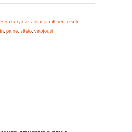
,
Peräkärryn varaosat jarrullinen akseli
tin
,
paine
,
säätö
,
vetojousi