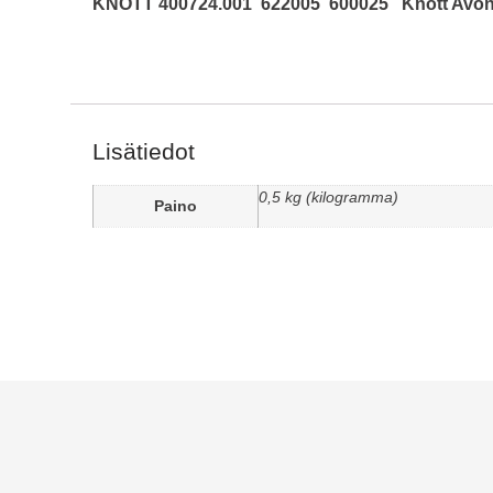
KNOTT 400724.001 622005 600025
Knott Avo
Lisätiedot
0,5 kg (kilogramma)
Paino