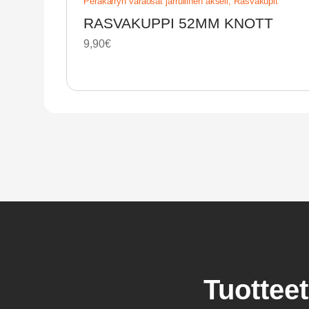
Peräkärryn varaosat jarrullinen akseli
,
Rasvakupit
RASVAKUPPI 52MM KNOTT
9,90
€
Tuotteet