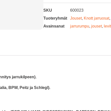
SKU
600023
Tuoteryhmät
Jouset
,
Knott jarruosat
Avainsanat
jarrurumpu
,
jouset
,
levi
nitys jarrukilpeen).
lia, BPW, Peitz ja Schlegl).