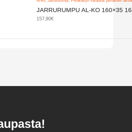
Al-ko
,
Jarrurummut
,
Peräkärryn varaosat jarrullinen aksel
JARRURUMPU AL-KO 160×35 16
157,90
€
kaupasta!