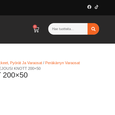
0
keet, Pyörät Ja Varaosat
/
Peräkärryn Varaosat
EJOUSI KNOTT 200×50
 200×50