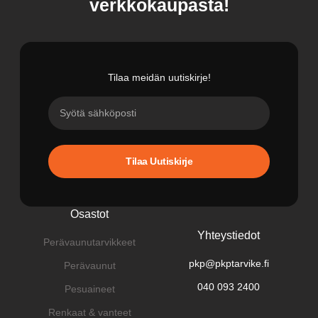
verkkokaupasta!
Tilaa meidän uutiskirje!
Tilaa Uutiskirje
Osastot
Yhteystiedot
Perävaunutarvikkeet
pkp@pkptarvike.fi
Perävaunut
040 093 2400
Pesuaineet
Renkaat & vanteet